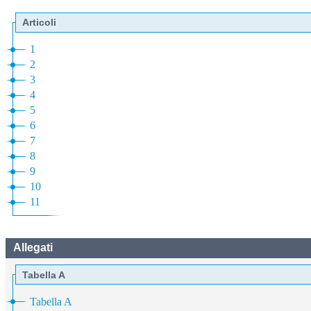
Articoli
1
2
3
4
5
6
7
8
9
10
11
Allegati
Tabella A
Tabella A