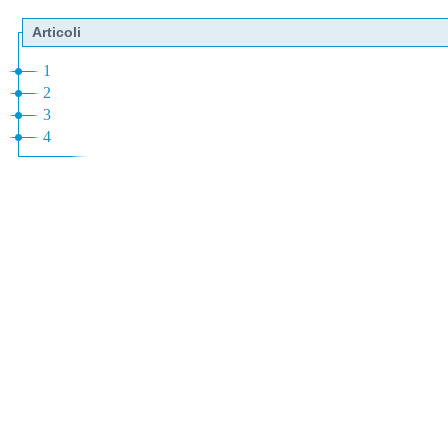
Articoli
1
2
3
4