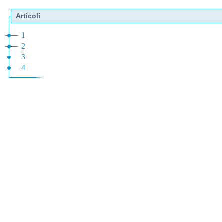
Articoli
1
2
3
4