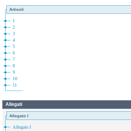
Articoli
1
2
3
4
5
6
7
8
9
10
11
Allegati
Allegato I
Allegato I