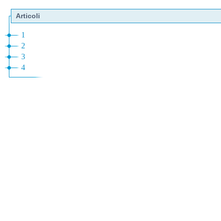
Articoli
1
2
3
4