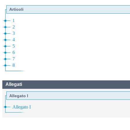
Articoli
1
2
3
4
5
6
7
8
Allegati
Allegato I
Allegato I