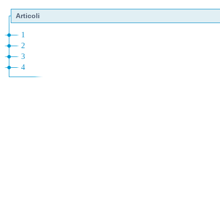
Articoli
1
2
3
4