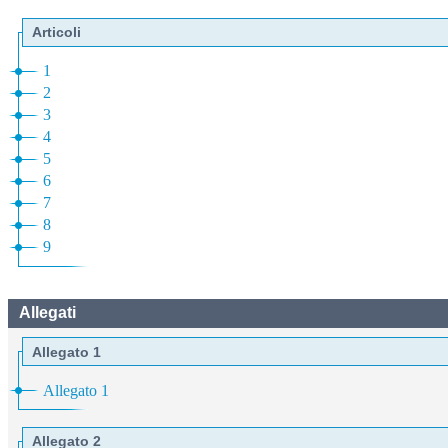
Articoli
1
2
3
4
5
6
7
8
9
Allegati
Allegato 1
Allegato 1
Allegato 2