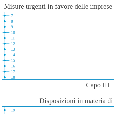
Misure urgenti in favore delle imprese 
7
8
9
10
11
12
13
14
15
16
17
18
Capo III
Disposizioni in materia di e
19