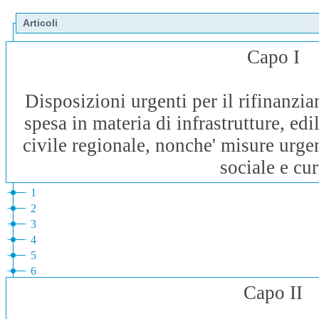
Articoli
Capo I
Disposizioni urgenti per il rifinanzi
spesa in materia di infrastrutture, edi
civile regionale, nonche' misure urgen
sociale e cur
1
2
3
4
5
6
Capo II