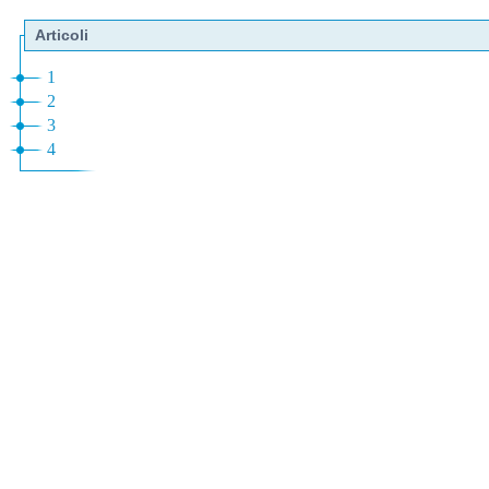
Articoli
1
2
3
4