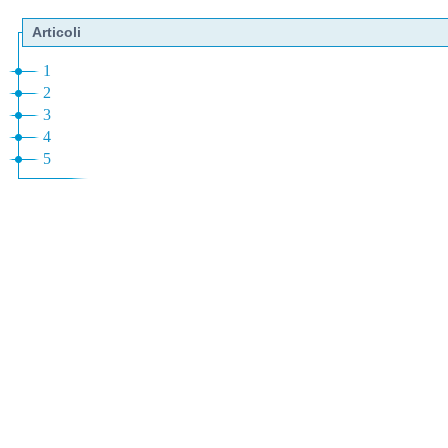
Articoli
1
2
3
4
5