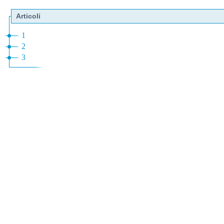
Articoli
1
2
3