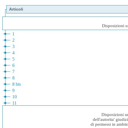
Articoli
Disposizioni u
1
2
3
4
5
6
7
8
8 bis
9
10
11
Disposizioni ur
dell'autorita' giudiz
di permessi in ambito