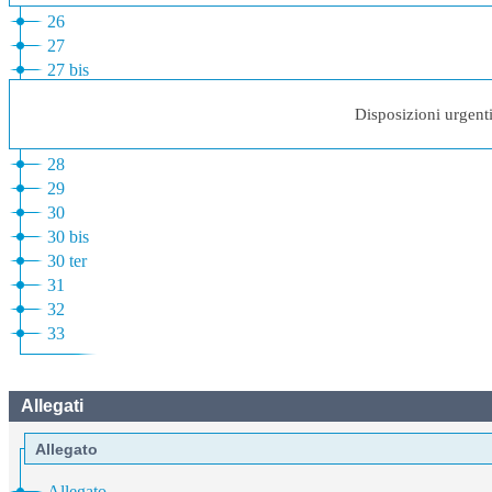
26
27
27 bis
Disposizioni urgent
28
29
30
30 bis
30 ter
31
32
33
Allegati
Allegato
Allegato