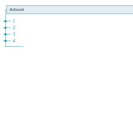
Articoli
1
2
3
4