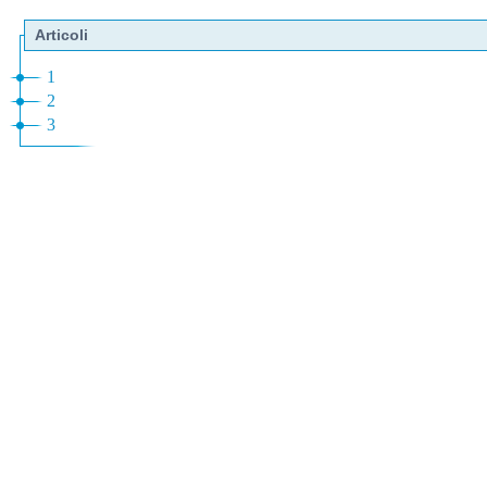
Articoli
1
2
3