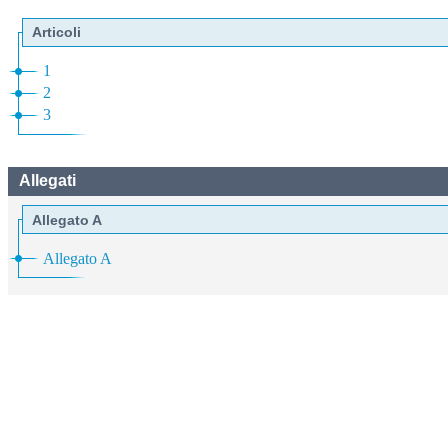
Articoli
1
2
3
Allegati
Allegato A
Allegato A