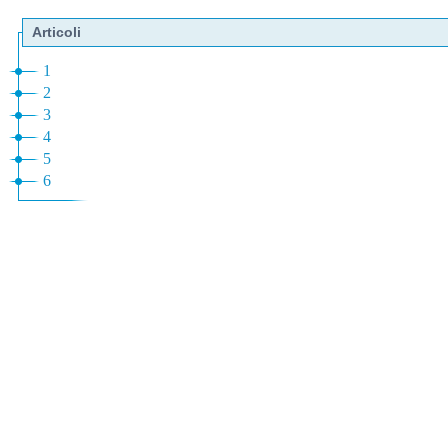
Articoli
1
2
3
4
5
6