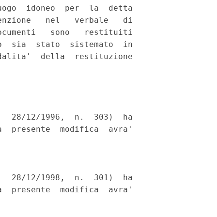
ogo  idoneo  per  la  detta

nzione   nel   verbale   di

cumenti   sono   restituiti

  sia  stato  sistemato  in

alita'  della  restituzione

  28/12/1996,  n.  303)  ha

  presente  modifica  avra'

  28/12/1998,  n.  301)  ha

  presente  modifica  avra'
