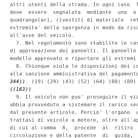
altri utenti della strada. In ogni caso  l
deve  essere  segnalata  mediante  uno  o 
quadrangolari, rivestiti di materiale  ret
estremita' della sporgenza in modo da risu
all'asse del veicolo. 

  7. Nel regolamento sono stabilite le car
di approvazione dei pannelli. Il pannello 
modello approvato e riportare gli estremi 
  8. Chiunque viola le disposizioni dei co
alla sanzione amministrativa del pagament
344))
((163))
  9. Il veicolo non puo' proseguire il via
abbia provveduto a sistemare il carico sec
dal presente articolo. Percio' l'organo  a
trattasi di veicolo a motore, oltre all'ap
di cui al comma  8,  procede  al  ritiro  
circolazione e della patente  di  guida,  