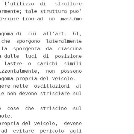
 l'utilizzo  di   strutture

rmente; tale struttura puo'

eriore fino ad  un  massimo

goma di  cui  all'art.  61,

che  sporgono  lateralmente

la  sporgenza  da  ciascuna

 dalle  luci  di  posizione

 lastre  o  carichi  simili

zzontalmente,  non  possono

goma propria del veicolo. 

ere nelle  oscillazioni  al

e non devono strisciare sul

  cose  che  striscino  sul

ote. 

ropria del veicolo,  devono

ad  evitare  pericolo  agli
