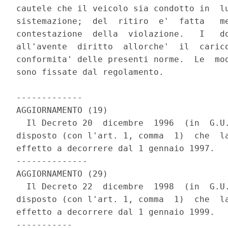
cautele che il veicolo sia condotto in  lu
sistemazione;  del  ritiro  e'  fatta   me
contestazione  della  violazione.   I   do
all'avente  diritto  allorche'  il  carico
conformita' delle presenti norme.  Le  mod
sono fissate dal regolamento. 

------------- 

AGGIORNAMENTO (19) 

  Il Decreto 20  dicembre  1996  (in  G.U.
disposto (con l'art. 1, comma  1)  che  la
effetto a decorrere dal 1 gennaio 1997. 

-------------- 

AGGIORNAMENTO (29) 

  Il Decreto 22  dicembre  1998  (in  G.U.
disposto (con l'art. 1, comma  1)  che  la
effetto a decorrere dal 1 gennaio 1999. 

----------- 
