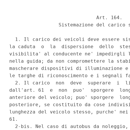
                              Art. 164. 

                 Sistemazione del carico s
  1. Il carico dei veicoli deve essere sis
la caduta  o  la  dispersione  dello  stes
visibilita' al conducente ne' impedirgli l
nella guida; da non compromettere la stabi
mascherare dispositivi di illuminazione e 
le targhe di riconoscimento e i segnali fa
  2. Il carico  non  deve  superare  i  li
dall'art. 61  e  non  puo'  sporgere  long
anteriore del veicolo; puo' sporgere  long
posteriore, se costituito da cose indivisi
lunghezza del veicolo stesso, purche' nei 
61. 

  2-bis. Nel caso di autobus da noleggio, 