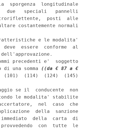
a  sporgenza  longitudinale

  due   speciali   pannelli

roriflettente,  posti  alle

ltare costantemente normali

atteristiche e le modalita'

 deve  essere  conforme  al

dell'approvazione. 

mmi precedenti e'  soggetto

o di una somma 
((da € 87 a €

ggio se il  conducente  non

ondo le modalita' stabilite

ccertatore,  nel  caso  che

plicazione  della  sanzione

immediato  della  carta  di

provvedendo  con  tutte  le
