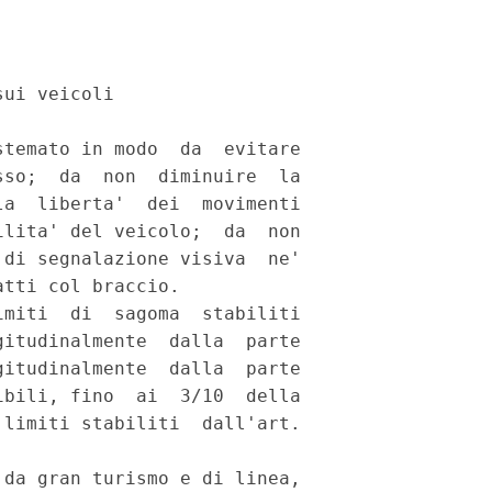
ui veicoli 

temato in modo  da  evitare

so;  da  non  diminuire  la

a  liberta'  dei  movimenti

lita' del veicolo;  da  non

di segnalazione visiva  ne'

tti col braccio. 

miti  di  sagoma  stabiliti

itudinalmente  dalla  parte

itudinalmente  dalla  parte

bili, fino  ai  3/10  della

limiti stabiliti  dall'art.

da gran turismo e di linea,
