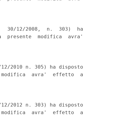
  30/12/2008,  n.  303)  ha

  presente  modifica  avra'

12/2010 n. 305) ha disposto

modifica  avra'  effetto  a

12/2012 n. 303) ha disposto

modifica  avra'  effetto  a
