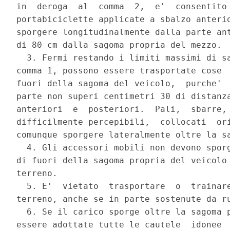
in  deroga  al  comma  2,  e'  consentito 
portabiciclette applicate a sbalzo anterio
sporgere longitudinalmente dalla parte ant
di 80 cm dalla sagoma propria del mezzo. 

  3. Fermi restando i limiti massimi di sa
comma 1, possono essere trasportate cose  
fuori della sagoma del veicolo,  purche'  
parte non superi centimetri 30 di distanza
anteriori  e  posteriori.  Pali,  sbarre, 
difficilmente percepibili,  collocati  ori
comunque sporgere lateralmente oltre la sa
  4. Gli accessori mobili non devono sporg
di fuori della sagoma propria del veicolo 
terreno. 

  5. E'  vietato  trasportare  o  trainare
terreno, anche se in parte sostenute da ru
  6. Se il carico sporge oltre la sagoma p
essere adottate tutte le cautele  idonee  