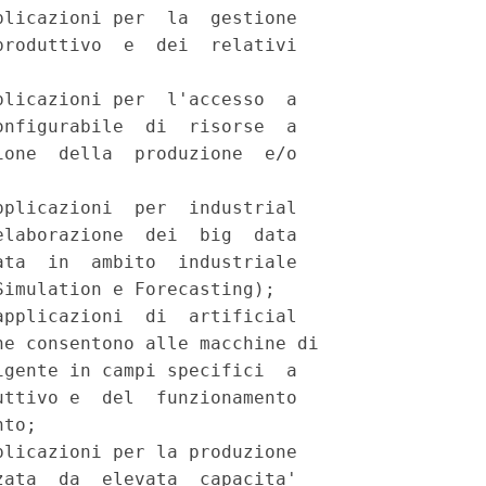
licazioni per  la  gestione

roduttivo  e  dei  relativi

licazioni per  l'accesso  a

nfigurabile  di  risorse  a

one  della  produzione  e/o

plicazioni  per  industrial

laborazione  dei  big  data

ta  in  ambito  industriale

imulation e Forecasting); 

pplicazioni  di  artificial

e consentono alle macchine di 

gente in campi specifici  a

ttivo e  del  funzionamento

to; 

licazioni per la produzione

ata  da  elevata  capacita'
