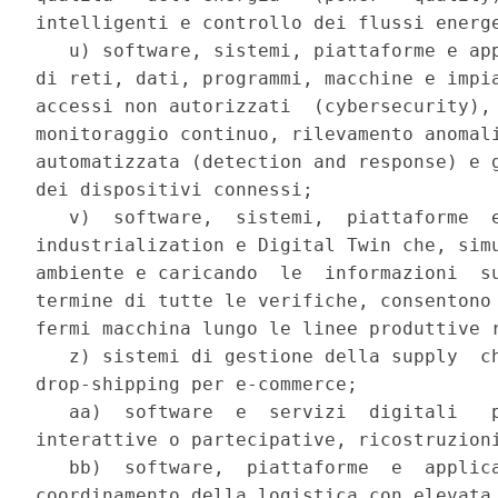
intelligenti e controllo dei flussi energe
   u) software, sistemi, piattaforme e app
di reti, dati, programmi, macchine e impia
accessi non autorizzati  (cybersecurity), 
monitoraggio continuo, rilevamento anomali
automatizzata (detection and response) e g
dei dispositivi connessi; 

   v)  software,  sistemi,  piattaforme  e
industrialization e Digital Twin che, simu
ambiente e caricando  le  informazioni  su
termine di tutte le verifiche, consentono 
fermi macchina lungo le linee produttive r
   z) sistemi di gestione della supply  ch
drop-shipping per e-commerce; 

   aa)  software  e  servizi  digitali   p
interattive o partecipative, ricostruzioni
   bb)  software,  piattaforme  e  applica
coordinamento della logistica con elevata 