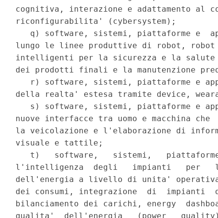
cognitiva, interazione e adattamento al co
riconfigurabilita' (cybersystem); 

   q) software, sistemi, piattaforme e  ap
lungo le linee produttive di robot, robot 
intelligenti per la sicurezza e la salute 
dei prodotti finali e la manutenzione pred
   r) software, sistemi, piattaforme e app
della realta' estesa tramite device, weara
   s) software, sistemi, piattaforme e app
nuove interfacce tra uomo e macchina che  
la veicolazione e l'elaborazione di inform
visuale e tattile; 

   t)   software,   sistemi,   piattaforme
l'intelligenza  degli   impianti   per   l
dell'energia a livello di unita' operativa
dei consumi, integrazione  di  impianti  d
bilanciamento dei carichi, energy  dashboa
qualita'  dell'energia   (power   quality)