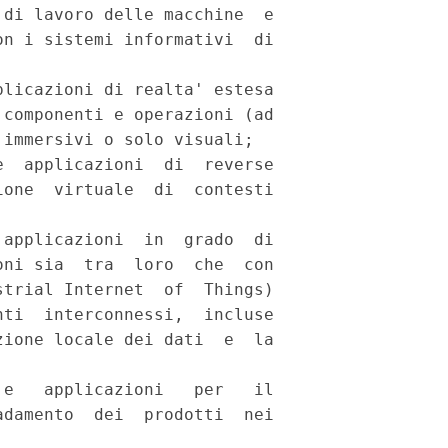
di lavoro delle macchine  e

n i sistemi informativi  di

licazioni di realta' estesa

componenti e operazioni (ad

immersivi o solo visuali; 

  applicazioni  di  reverse

one  virtuale  di  contesti

applicazioni  in  grado  di

ni sia  tra  loro  che  con

trial Internet  of  Things)

ti  interconnessi,  incluse

ione locale dei dati  e  la

e   applicazioni   per   il

damento  dei  prodotti  nei
