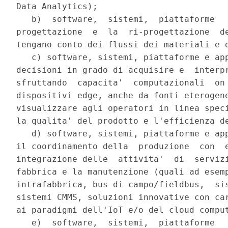
Data Analytics); 

   b)  software,  sistemi,  piattaforme   
progettazione  e  la  ri-progettazione  de
tengano conto dei flussi dei materiali e d
   c) software, sistemi, piattaforme e app
decisioni in grado di acquisire e  interpr
sfruttando  capacita'  computazionali  on 
dispositivi edge, anche da fonti eterogene
visualizzare agli operatori in linea speci
la qualita' del prodotto e l'efficienza de
   d) software, sistemi, piattaforme e app
il coordinamento della  produzione  con  e
integrazione delle  attivita'  di  servizi
fabbrica e la manutenzione (quali ad esemp
intrafabbrica, bus di campo/fieldbus,  sis
sistemi CMMS, soluzioni innovative con car
ai paradigmi dell'IoT e/o del cloud comput
   e)  software,  sistemi,  piattaforme   