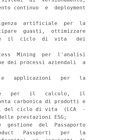
nto continuo  e  deployment

genza  artificiale  per  la

ipare  guasti,  ottimizzare

  il  ciclo  di  vita   dei

ess  Mining  per  l'analisi

e dei processi aziendali  a

e   applicazioni   per   la

 

   per   il   calcolo,   il

nta carbonica di prodotti e

 del ciclo di vita  (LCA  -

elle prestazioni ESG; 

  gestione  del  Passaporto

duct   Passport)   per   la
