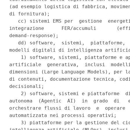
(ad esempio logistica di fabbrica, movimen
di fornitura); 

   cc) sistemi EMS per  gestione  energeti
integrazione      FER/accumuli       (effi
demand-response); 

   dd) software,  sistemi,  piattaforme,  
modelli digitali di intelligenza artificia
    1) software, sistemi, piattaforme e ap
artificiale  generativa,  inclusi  modelli
dimensioni (Large Language Models), per la
di contenuti, documentazione tecnica, codi
decisionali; 

    2) software, sistemi e piattaforme  di
autonoma  (Agentic  AI)  in  grado  di   e
orchestrare flussi di lavoro  e  operare  
automatizzata nei processi operativi; 

    3) piattaforme per la gestione del cic
intelligenza artificiale (MLOps), inclusi 