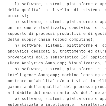
   l) software, sistemi, piattaforme e app
della qualita'  a  livello  di  sistema  p
processi; 

   m) software, sistemi, piattaforme e app
un insieme virtualizzato, condiviso  e  co
supporto di processi produttivi e di gesti
della supply chain (cloud computing); 

   n) software, sistemi, piattaforme e  ap
analytics dedicati al trattamento ed all'e
provenienti dalla sensoristica IoT applica
(Data Analytics &amp;amp; Visualization, S
   o) software, sistemi, piattaforme  e  a
intelligence &amp;amp; machine learning ch
mostrare un'abilita' e/o attivita' intelli
garanzia della qualita' del processo produ
affidabile del macchinario e/o dell'impian
   p) software, sistemi, piattaforme e app
automatizzata e intelligente,  caratterizz