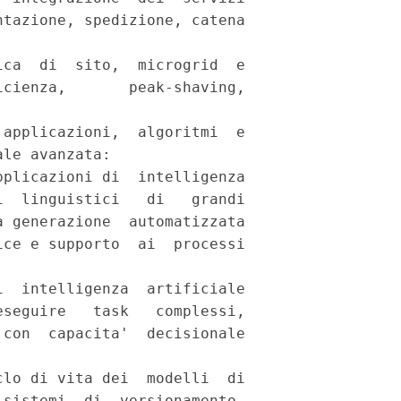
tazione, spedizione, catena

ca  di  sito,  microgrid  e

cienza,       peak-shaving,

applicazioni,  algoritmi  e

le avanzata: 

plicazioni di  intelligenza

  linguistici   di   grandi

 generazione  automatizzata

ce e supporto  ai  processi

  intelligenza  artificiale

seguire   task   complessi,

con  capacita'  decisionale

lo di vita dei  modelli  di

sistemi  di  versionamento,
