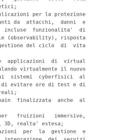
tici; 

licazioni per la protezione

nti da  attacchi,  danni  e

 incluse  funzionalita'  di

e (observability), risposta

estione del ciclo  di  vita

  applicazioni  di  virtual

lando virtualmente il nuovo

i  sistemi  cyberfisici  al

di evitare ore di test e di

eali; 

ain  finalizzata  anche  al

er   fruizioni   immersive,

 3D, realta' estesa; 

zioni  per  la  gestione  e

 integrazione  dei  servizi
