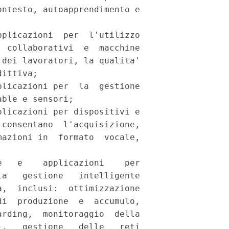
ntesto, autoapprendimento e

plicazioni  per  l'utilizzo

 collaborativi  e  macchine

dei lavoratori, la qualita'

ittiva; 

licazioni per  la  gestione

ble e sensori; 

licazioni per dispositivi e

consentano  l'acquisizione,

azioni in  formato  vocale,

   e    applicazioni    per

a   gestione   intelligente

,  inclusi:  ottimizzazione

i  produzione  e  accumulo,

rding,  monitoraggio  della

,   gestione   delle   reti
