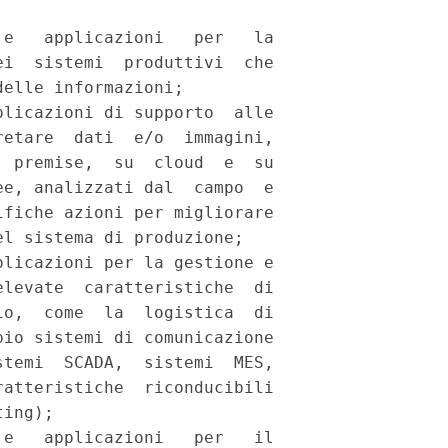
e   applicazioni   per   la

i  sistemi  produttivi  che

elle informazioni; 

licazioni di supporto  alle

etare  dati  e/o  immagini,

 premise,  su  cloud  e  su

e, analizzati dal  campo  e

fiche azioni per migliorare

l sistema di produzione; 

licazioni per la gestione e

levate  caratteristiche  di

o,  come  la  logistica  di

io sistemi di comunicazione

temi  SCADA,  sistemi  MES,

atteristiche  riconducibili

ing); 

e   applicazioni   per   il
