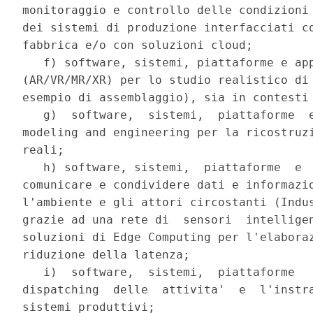
monitoraggio e controllo delle condizioni 
dei sistemi di produzione interfacciati co
fabbrica e/o con soluzioni cloud; 

   f) software, sistemi, piattaforme e app
(AR/VR/MR/XR) per lo studio realistico di 
esempio di assemblaggio), sia in contesti 
   g)  software,  sistemi,  piattaforme  e
modeling and engineering per la ricostruzi
reali; 

   h) software, sistemi,  piattaforme  e  
comunicare e condividere dati e informazio
l'ambiente e gli attori circostanti (Indus
grazie ad una rete di  sensori  intelligen
soluzioni di Edge Computing per l'elaboraz
riduzione della latenza; 

   i)  software,  sistemi,  piattaforme   
dispatching  delle  attivita'  e  l'instra
sistemi produttivi; 
