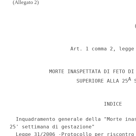
(Allegato 2)
                                          
                                         (
                    Art. 1 comma 2, legge 
             MORTE INASPETTATA DI FETO DI 
A
                      SUPERIORE ALLA 25
 
                               INDICE 

  Inquadramento generale della "Morte inas
25' settimana di gestazione" 

  Legge 31/2006 -Protocollo per riscontro 