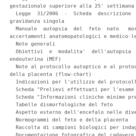
gestazionale superiore alla 25' settimana 
  Legge  31/2006  -  Scheda  descrizione  
gravidanza singola 

  Manuale  autopsia  del  feto  nato   mor
accertamenti anatomopatologici e medico-le
  Note generali 

  Obiettivi  e  modalita'  dell'autopsia  
endouterina (MEF) 

  Note al protocollo autoptico e al protoc
della placenta (flow-chart) 

  Indicazioni per l'utilizzo del protocoll
  Scheda "Prelievi effettuati per l'esame 
  Scheda "Informazioni cliniche minime pre
  Tabelle dismorfologiche del feto 

  Aspetto esterno dell'encefalo nelle dive
  Normogrammi del feto e della placenta 

  Raccolta di campioni biologici per indag
  Documentazione fotografica del cadavere 