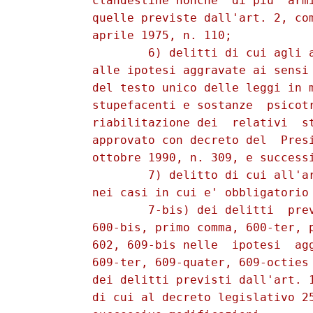
          clandestine nonche' di piu' armi
          quelle previste dall'art. 2, com
          aprile 1975, n. 110; 

                  6) delitti di cui agli a
          alle ipotesi aggravate ai sensi 
          del testo unico delle leggi in m
          stupefacenti e sostanze  psicotr
          riabilitazione dei  relativi  st
          approvato con decreto del  Presi
          ottobre 1990, n. 309, e successi
                  7) delitto di cui all'ar
          nei casi in cui e' obbligatorio 
                  7-bis) dei delitti  prev
          600-bis, primo comma, 600-ter, p
          602, 609-bis nelle  ipotesi  agg
          609-ter, 609-quater, 609-octies 
          dei delitti previsti dall'art. 1
          di cui al decreto legislativo 25