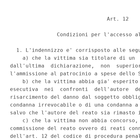
                               Art. 12 

               Condizioni per l'accesso al
  1. L'indennizzo e' corrisposto alle segu
    a) che la vittima sia titolare di un  
dall'ultima  dichiarazione,  non  superior
l'ammissione al patrocinio a spese dello S
    b) che la vittima abbia gia' esperito 
esecutiva  nei  confronti  dell'autore  de
risarcimento del danno dal soggetto obblig
condanna irrevocabile o di una condanna a 
salvo che l'autore del reato sia rimasto i
    c) che la vittima non abbia concorso, 
commissione del reato ovvero di reati conn
dell'art. 12 del codice di procedura penal