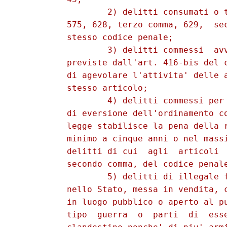
                  2) delitti consumati o t
          575, 628, terzo comma, 629,  sec
          stesso codice penale; 

                  3) delitti commessi  avv
          previste dall'art. 416-bis del c
          di agevolare l'attivita' delle a
          stesso articolo; 

                  4) delitti commessi per 
          di eversione dell'ordinamento co
          legge stabilisce la pena della r
          minimo a cinque anni o nel massi
          delitti di cui  agli  articoli  
          secondo comma, del codice penale
                  5) delitti di illegale f
          nello Stato, messa in vendita, c
          in luogo pubblico o aperto al pu
          tipo  guerra  o  parti  di  esse