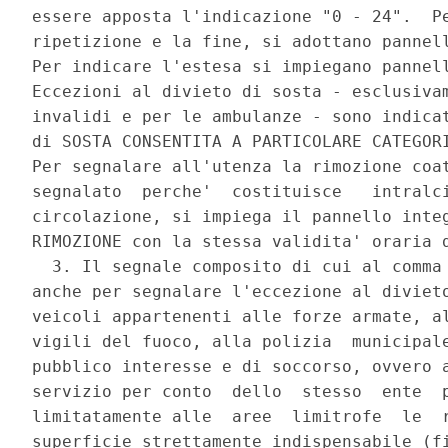
essere apposta l'indicazione "0 - 24".  Pe
ripetizione e la fine, si adottano pannell
Per indicare l'estesa si impiegano pannell
Eccezioni al divieto di sosta - esclusivam
invalidi e per le ambulanze - sono indicat
di SOSTA CONSENTITA A PARTICOLARE CATEGORI
Per segnalare all'utenza la rimozione coat
segnalato  perche'  costituisce   intralci
circolazione, si impiega il pannello integ
RIMOZIONE con la stessa validita' oraria d
  3. Il segnale composito di cui al comma 
anche per segnalare l'eccezione al divieto
veicoli appartenenti alle forze armate, al
vigili del fuoco, alla polizia  municipale
pubblico interesse e di soccorso, ovvero a
servizio per conto  dello  stesso  ente  p
limitatamente alle  aree  limitrofe  le  r
superficie strettamente indispensabile (fi