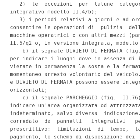
   2)  le  eccezioni  per  talune  categor
integrativo modello II.4/b); 

   3) i periodi relativi a giorni e ad ore
consentire le operazioni di  pulizia  dell
macchine operatrici o con altri mezzi (pan
II.6/q2 o, in versione integrata, modello 
    b) il segnale DIVIETO DI FERMATA (fig.
per indicare i luoghi dove in assenza di i
vietate in permanenza la sosta e la fermat
momentaneo arresto volontario del veicolo.
e DIVIETO DI FERMATA possono essere integr
orizzontali; 

    c) il segnale PARCHEGGIO (fig.  II.76)
indicare un'area organizzata od attrezzata
indeterminato, salvo diversa  indicazione.
corredato  da  pannelli   integrativi   pe
prescrittivo:  limitazioni  di  tempo,  ta
pagamento, lo schema di disposizione dei  