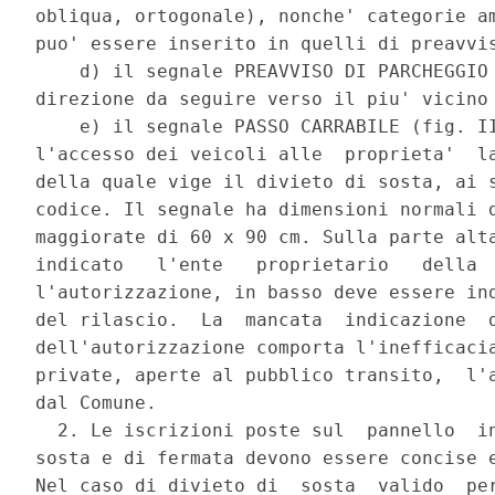
obliqua, ortogonale), nonche' categorie am
puo' essere inserito in quelli di preavvis
    d) il segnale PREAVVISO DI PARCHEGGIO 
direzione da seguire verso il piu' vicino 
    e) il segnale PASSO CARRABILE (fig. II
l'accesso dei veicoli alle  proprieta'  la
della quale vige il divieto di sosta, ai s
codice. Il segnale ha dimensioni normali d
maggiorate di 60 x 90 cm. Sulla parte alta
indicato   l'ente   proprietario   della  
l'autorizzazione, in basso deve essere ind
del rilascio.  La  mancata  indicazione  d
dell'autorizzazione comporta l'inefficacia
private, aperte al pubblico transito,  l'a
dal Comune. 

  2. Le iscrizioni poste sul  pannello  in
sosta e di fermata devono essere concise e
Nel caso di divieto di  sosta  valido  per