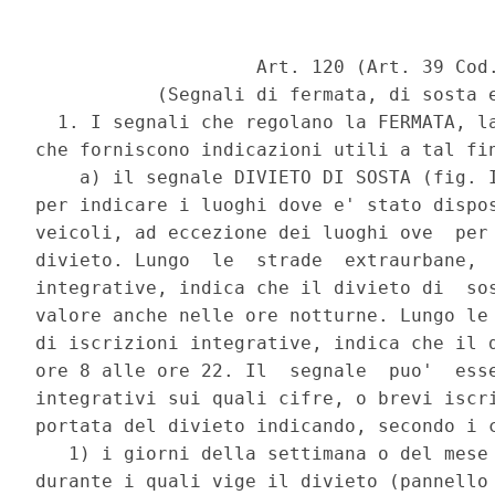
                    Art. 120 (Art. 39 Cod.
           (Segnali di fermata, di sosta e
  1. I segnali che regolano la FERMATA, la
che forniscono indicazioni utili a tal fin
    a) il segnale DIVIETO DI SOSTA (fig. I
per indicare i luoghi dove e' stato dispos
veicoli, ad eccezione dei luoghi ove  per 
divieto. Lungo  le  strade  extraurbane,  
integrative, indica che il divieto di  sos
valore anche nelle ore notturne. Lungo le 
di iscrizioni integrative, indica che il d
ore 8 alle ore 22. Il  segnale  puo'  esse
integrativi sui quali cifre, o brevi iscri
portata del divieto indicando, secondo i c
   1) i giorni della settimana o del mese 
durante i quali vige il divieto (pannello 