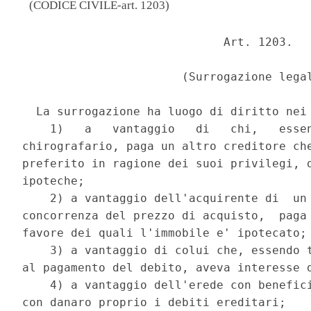
(CODICE CIVILE-art. 1203)
                             Art. 1203. 

                       (Surrogazione legal
  La surrogazione ha luogo di diritto nei 
    1)   a   vantaggio   di   chi,   essen
chirografario, paga un altro creditore che
preferito in ragione dei suoi privilegi, d
ipoteche; 

    2) a vantaggio dell'acquirente di  un 
concorrenza del prezzo di acquisto,  paga 
favore dei quali l'immobile e' ipotecato; 
    3) a vantaggio di colui che, essendo t
al pagamento del debito, aveva interesse d
    4) a vantaggio dell'erede con benefici
con danaro proprio i debiti ereditari; 
