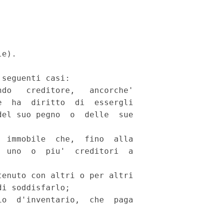
e). 

seguenti casi: 

do   creditore,   ancorche'

  ha  diritto  di  essergli

el suo pegno  o  delle  sue

 immobile  che,  fino  alla

 uno  o  piu'  creditori  a



enuto con altri o per altri

i soddisfarlo; 

o  d'inventario,  che  paga
