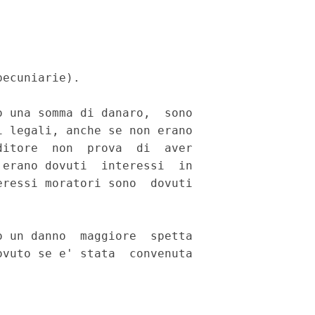
ecuniarie). 

 una somma di danaro,  sono

 legali, anche se non erano

itore  non  prova  di  aver

erano dovuti  interessi  in

ressi moratori sono  dovuti

 un danno  maggiore  spetta

vuto se e' stata  convenuta
