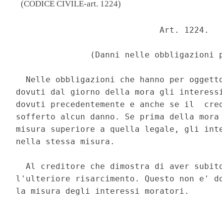
(CODICE CIVILE-art. 1224)
                             Art. 1224. 

               (Danni nelle obbligazioni p
  Nelle obbligazioni che hanno per oggetto
dovuti dal giorno della mora gli interessi
dovuti precedentemente e anche se il  cred
sofferto alcun danno. Se prima della mora 
misura superiore a quella legale, gli inte
nella stessa misura. 

  Al creditore che dimostra di aver subito
l'ulteriore risarcimento. Questo non e' do
la misura degli interessi moratori. 
