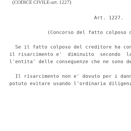
(CODICE CIVILE-art. 1227)
                             Art. 1227. 

             (Concorso del fatto colposo d
  Se il fatto colposo del creditore ha con
il risarcimento e'  diminuito  secondo  la
l'entita' delle conseguenze che ne sono de
  Il risarcimento non e' dovuto per i dann
potuto evitare usando l'ordinaria diligenz