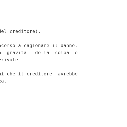
el creditore). 

corso a cagionare il danno,

  gravita'  della  colpa  e

rivate. 

i che il creditore  avrebbe

a. 
