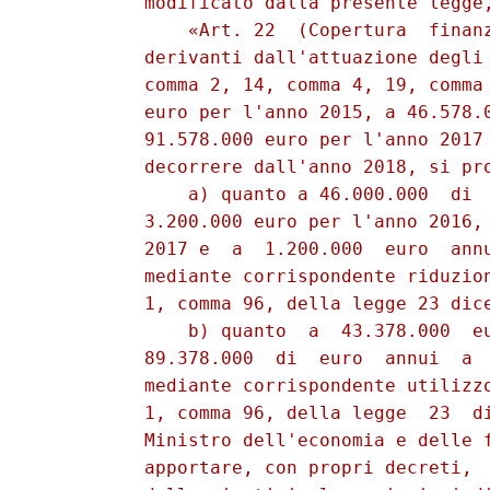
          modificato dalla presente legge,
              «Art. 22  (Copertura  finanz
          derivanti dall'attuazione degli 
          comma 2, 14, comma 4, 19, comma 
          euro per l'anno 2015, a 46.578.0
          91.578.000 euro per l'anno 2017 
          decorrere dall'anno 2018, si pro
              a) quanto a 46.000.000  di  
          3.200.000 euro per l'anno 2016, 
          2017 e  a  1.200.000  euro  annu
          mediante corrispondente riduzion
          1, comma 96, della legge 23 dice
              b) quanto  a  43.378.000  eu
          89.378.000  di  euro  annui  a  
          mediante corrispondente utilizzo
          1, comma 96, della legge  23  di
          Ministro dell'economia e delle f
          apportare, con propri decreti,  