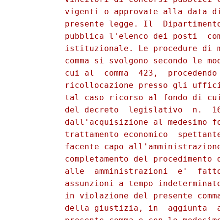
          vigenti o approvate alla data di
          presente legge. Il  Dipartimento
          pubblica l'elenco dei posti  com
          istituzionale. Le procedure di m
          comma si svolgono secondo le mod
          cui al  comma  423,  procedendo 
          ricollocazione presso gli uffici
          tal caso ricorso al fondo di cui
          del decreto  legislativo  n.  16
          dall'acquisizione al medesimo fo
          trattamento economico  spettante
          facente capo all'amministrazione
          completamento del procedimento d
          alle  amministrazioni  e'  fatto
          assunzioni a tempo indeterminato
          in violazione del presente comma
          della giustizia, in  aggiunta  a