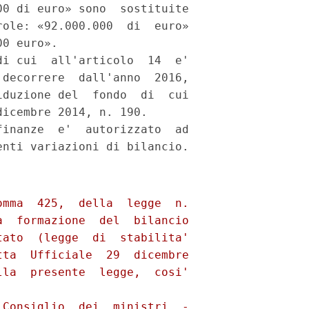
0 di euro» sono  sostituite

ole: «92.000.000  di  euro»

0 euro». 

i cui  all'articolo  14  e'

decorrere  dall'anno  2016,

duzione del  fondo  di  cui

icembre 2014, n. 190. 

inanze  e'  autorizzato  ad

mma  425,  della  legge  n.

  formazione  del  bilancio

ato  (legge  di  stabilita'

ta  Ufficiale  29  dicembre

la  presente  legge,  cosi'

Consiglio  dei  ministri  -
