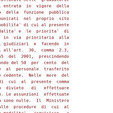
 entrata  in  vigore  della

  della  funzione  pubblica

unicati  nel  proprio  sito

obilita' di cui al presente

alita' e  le  priorita'  di

 in  via  prioritaria  alla

 giudiziari  e  facendo  in

 all'art.  30,  comma  2.3,

5  del  2001,  prescindendo

ndo del 50  per  cento  del

  al  personale  trasferito

 cedente.  Nelle  more  del

i  cui  al  presente  comma

  divieto   di   effettuare

. Le assunzioni  effettuate

 sono nulle.  Il  Ministero

lle  procedure  di  cui  al
