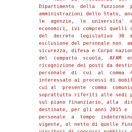
          Dipartimento  della  funzione  p
          amministrazioni dello Stato, anc
          le  agenzie,  le  universita'  e
          economici, ivi compresi quelli d
          del  decreto  legislativo  30  m
          esclusione del personale non  am
          sicurezza, difesa e Corpo nazion
          del  comparto  scuola,  AFAM  ed
          ricognizione dei posti da destin
          personale  di  cui  al  comma  4
          interessato ai processi di mobil
          cui al  presente  comma  comunic
          soprattutto riferiti alle sedi p
          sul piano finanziario, alla  dis
          destinate, per gli anni 2015 e  
          personale  a  tempo  indetermina
          vigente, al netto di quelle fina
          vincitori di concorsi pubblici c