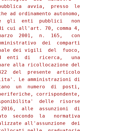
ubblica  avvia,  presso  le

he ad ordinamento autonomo,

  gli  enti  pubblici   non

i cui all'art. 70, comma 4,

arzo  2001,  n.  165,   con

ministrativo  dei  comparti

ale dei vigili  del  fuoco,

  enti  di   ricerca,   una

are alla ricollocazione del

22  del  presente  articolo

ita'. Le amministrazioni di

ano  un  numero  di  posti,

eriferiche, corrispondente,

ponibilita'  delle  risorse

2016,  alle  assunzioni  di

to  secondo  la   normativa

lizzate all'assunzione  dei

ollocati nelle  graduatorie
