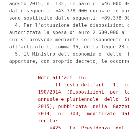
agosto 2015, n. 132, le parole: «46.000.00
dalle seguenti: «43.378.000 euro» e le par
sono sostituite dalle seguenti: «89.378.00
  4. Per l'attuazione delle disposizioni d
autorizzata la spesa di euro 2.600.000 a  
cui si provvede mediante corrispondente ri
all'articolo l, comma 96, della legge 23 d
  5. Il Ministro dell'economia e  delle  f
          Note all'art. 16: 

              - Il testo dell'art.  1,  co
          190/2014  (Disposizioni  per  la
          annuale e pluriennale  dello  St
          2015), pubblicata  nella  Gazzet
          2014,  n.  300,  modificato  dal
          recita: 

              «425.  La  Presidenza  del  