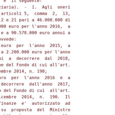
 e' il seguente: 

iaria).  -  1.  Agli  oneri

articoli 5,  comma  2,  13,

2 e 21 pari a 46.000.000 di

00 euro per l'anno 2016,  a

e a 90.578.000 euro annui a

vvede: 

euro  per  l'anno  2015,  a

a 2.200.000 euro per l'anno

i  a  decorrere  dal  2018,

e del Fondo di cui all'art.

mbre 2014, n. 190; 

ro  per  l'anno  2016  e  a

decorrere  dall'anno  2017,

 del Fondo di cui  all'art.

cembre  2014,  n.  190.  Il

inanze  e'  autorizzato  ad

su  proposta  del  Ministro
