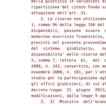
          della giustizia le variazioni di
          ripartizione del citato Fondo su
          attuazione dell'art. 21. 

              2. Le risorse non utilizzate
          1, comma 96 della legge 190 del 
          disponibili,  possono  essere  d
          medesimo esercizio finanziario, 
          previsti nel presente provvedime
          del  sistema   giudiziario,   no
          disponibilita' delle risorse del
          2, comma 7, lettera  b),  del  d
          2008, n. 143, convertito, con mo
          novembre 2008, n. 181, per l'att
          studio per la partecipazione agl
          gli uffici giudiziari, di cui al
          decreto-legge  21  giugno  2013,
          modificazioni, dalla legge 9 ago
              3.  Il  Ministro  dell'econo