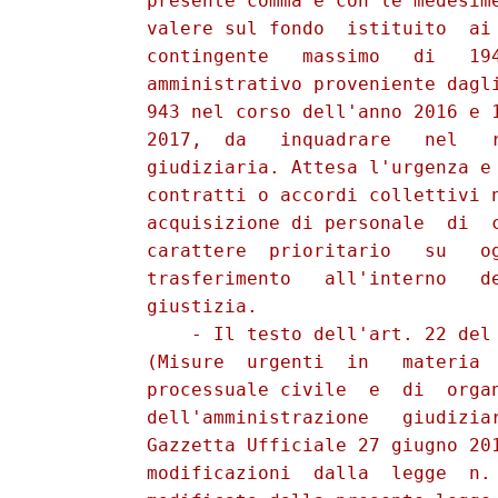
          presente comma e con le medesime
          valere sul fondo  istituito  ai 
          contingente   massimo   di   194
          amministrativo proveniente dagli
          943 nel corso dell'anno 2016 e 1
          2017,  da   inquadrare   nel   r
          giudiziaria. Attesa l'urgenza e 
          contratti o accordi collettivi n
          acquisizione di personale  di  c
          carattere  prioritario   su   og
          trasferimento   all'interno   de
          giustizia. 

              - Il testo dell'art. 22 del 
          (Misure  urgenti  in   materia  
          processuale civile  e  di  organ
          dell'amministrazione   giudiziar
          Gazzetta Ufficiale 27 giugno 201
          modificazioni  dalla  legge  n. 