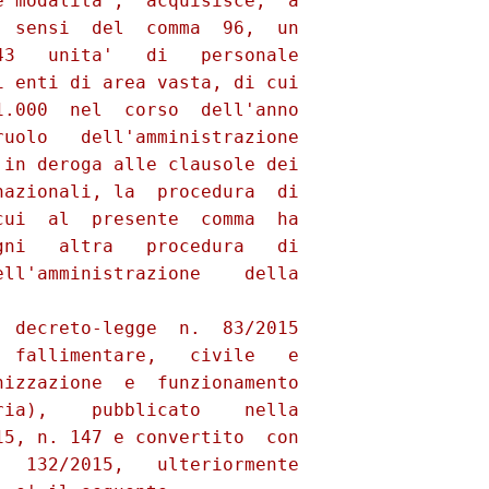
 modalita',  acquisisce,  a

 sensi  del  comma  96,  un

3   unita'   di   personale

 enti di area vasta, di cui

.000  nel  corso  dell'anno

uolo   dell'amministrazione

in deroga alle clausole dei

azionali, la  procedura  di

ui  al  presente  comma  ha

ni   altra   procedura   di

ll'amministrazione    della

 decreto-legge  n.  83/2015

 fallimentare,   civile   e

izzazione  e  funzionamento

ia),    pubblicato    nella

5, n. 147 e convertito  con

  132/2015,   ulteriormente
