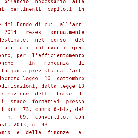
 bilancio  necessarie  alla

i  pertinenti  capitoli  in

 del Fondo di cui  all'art.

 2014,  resesi  annualmente

estinate,  nel  corso   del

 per  gli  interventi  gia'

nto, per  l'efficientamento

nche',   in   mancanza   di

la quota prevista dall'art.

ecreto-legge  16  settembre

dificazioni, dalla legge 13

ribuzione  delle  borse  di

i  stage  formativi  presso

l'art. 73, comma 8-bis, del

  n.  69,  convertito,  con

sto 2013, n. 98. 

mia  e  delle  finanze   e'
