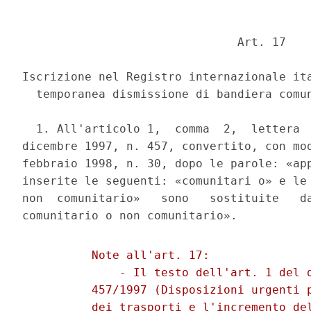
                               Art. 17 

Iscrizione nel Registro internazionale ita
  temporanea dismissione di bandiera comun
  1. All'articolo 1,  comma  2,  lettera  
dicembre 1997, n. 457, convertito, con mod
febbraio 1998, n. 30, dopo le parole: «app
inserite le seguenti: «comunitari o» e le 
non  comunitario»   sono   sostituite   da
          Note all'art. 17: 

              - Il testo dell'art. 1 del d
          457/1997 (Disposizioni urgenti p
          dei trasporti e l'incremento del