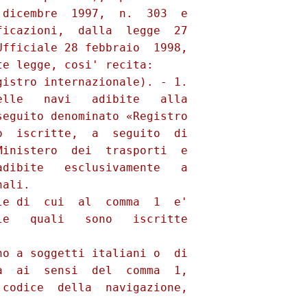
dicembre  1997,  n.  303  e

icazioni,  dalla  legge  27

fficiale 28 febbraio  1998,

e legge, cosi' recita: 

istro internazionale). - 1.

lle   navi   adibite   alla

eguito denominato «Registro

  iscritte,  a  seguito  di

inistero  dei  trasporti  e

dibite   esclusivamente   a

ali. 

e di  cui  al  comma  1  e'

e   quali   sono   iscritte

o a soggetti italiani o  di

  ai  sensi  del  comma  1,

codice  della  navigazione,
