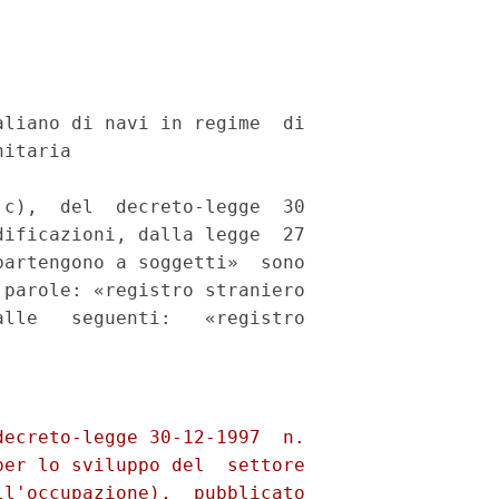
liano di navi in regime  di

itaria 

c),  del  decreto-legge  30

ificazioni, dalla legge  27

artengono a soggetti»  sono

parole: «registro straniero

lle   seguenti:   «registro

ecreto-legge 30-12-1997  n.

er lo sviluppo del  settore

l'occupazione),  pubblicato
