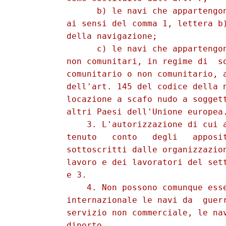
                b) le navi che appartengon
          ai sensi del comma 1, lettera b)
          della navigazione; 

                c) le navi che appartengon
          non comunitari, in regime di  so
          comunitario o non comunitario, a
          dell'art. 145 del codice della n
          locazione a scafo nudo a soggett
          altri Paesi dell'Unione europea.
              3. L'autorizzazione di cui a
          tenuto   conto   degli   apposit
          sottoscritti dalle organizzazion
          lavoro e dei lavoratori del sett
          e 3. 

              4. Non possono comunque esse
          internazionale le navi da  guerr
          servizio non commerciale, le nav
          diporto. 
