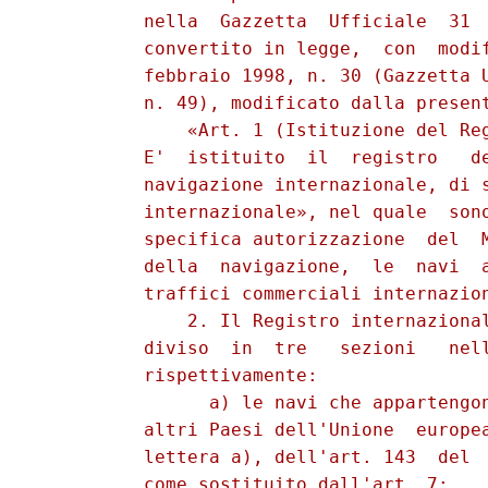
          nella  Gazzetta  Ufficiale  31  
          convertito in legge,  con  modif
          febbraio 1998, n. 30 (Gazzetta U
          n. 49), modificato dalla present
              «Art. 1 (Istituzione del Reg
          E'  istituito  il  registro   de
          navigazione internazionale, di s
          internazionale», nel quale  sono
          specifica autorizzazione  del  M
          della  navigazione,  le  navi  a
          traffici commerciali internazion
              2. Il Registro internazional
          diviso  in  tre   sezioni   nell
          rispettivamente: 

                a) le navi che appartengon
          altri Paesi dell'Unione  europea
          lettera a), dell'art. 143  del  
          come sostituito dall'art. 7; 
