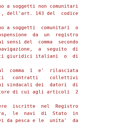
o a soggetti non comunitari

, dell'art. 143 del  codice

o a soggetti  comunitari  o

spensione  da  un  registro

i sensi del  comma  secondo

avigazione,  a  seguito  di

i giuridici italiani  o  di

 

l  comma  1  e'  rilasciata

i   contratti    collettivi

i sindacali dei  datori  di

ore di cui agli articoli  2

re  iscritte  nel  Registro

a,  le  navi  di  Stato  in

i da pesca e le  unita'  da
