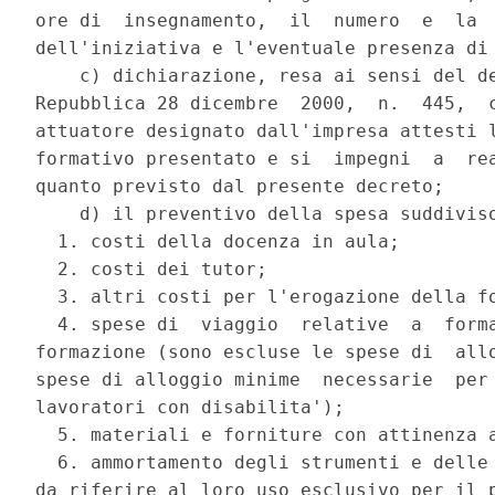
ore di  insegnamento,  il  numero  e  la  
dell'iniziativa e l'eventuale presenza di 
    c) dichiarazione, resa ai sensi del de
Repubblica 28 dicembre  2000,  n.  445,  c
attuatore designato dall'impresa attesti l
formativo presentato e si  impegni  a  rea
quanto previsto dal presente decreto; 

    d) il preventivo della spesa suddiviso
  1. costi della docenza in aula; 

  2. costi dei tutor; 

  3. altri costi per l'erogazione della fo
  4. spese di  viaggio  relative  a  forma
formazione (sono escluse le spese di  allo
spese di alloggio minime  necessarie  per 
lavoratori con disabilita'); 

  5. materiali e forniture con attinenza a
  6. ammortamento degli strumenti e delle 
da riferire al loro uso esclusivo per il p