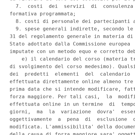
  7.  costi  dei  servizi  di  consulenza 
formativa programmata; 

  8. costi di personale dei partecipanti a
  9. spese generali indirette, secondo le 
31 del regolamento generale in materia di 
Stato adottato dalla Commissione europea  
imputate con un metodo equo e corretto deb
    e) il calendario del corso (materia tr
di svolgimento del corso medesimo). Qualsi
dei  predetti  elementi  del  calendario  
effettuata direttamente online almeno tre 
prima data che si intende modificare, fatt
forza maggiore. Per tali casi,  la  modifi
effettuata online in un termine  di  tempo
giorni,  ma  la  variazione  dovra'  esser
oggettivamente  a  pena  di  esclusione  d
modificata. L'ammissibilita' della documen
della causa di forza maggiore sara' oggett