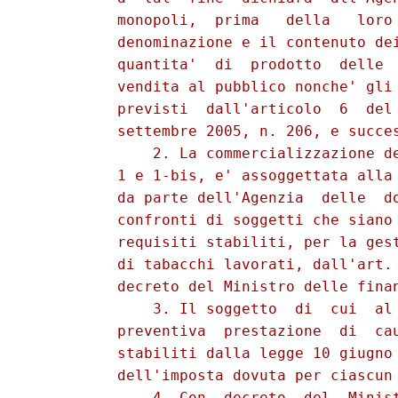
          monopoli,  prima   della   loro 
          denominazione e il contenuto dei
          quantita'  di  prodotto  delle  
          vendita al pubblico nonche' gli 
          previsti  dall'articolo  6  del 
          settembre 2005, n. 206, e succes
              2. La commercializzazione de
          1 e 1-bis, e' assoggettata alla 
          da parte dell'Agenzia  delle  do
          confronti di soggetti che siano 
          requisiti stabiliti, per la gest
          di tabacchi lavorati, dall'art. 
          decreto del Ministro delle finan
              3. Il soggetto  di  cui  al 
          preventiva  prestazione  di  cau
          stabiliti dalla legge 10 giugno 
          dell'imposta dovuta per ciascun 
              4. Con  decreto  del  Minist