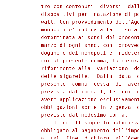
          tre con contenuti  diversi  dall
          dispositivi per inalazione di po
          watt. Con provvedimento dell'Age
          monopoli e' indicata la  misura 
          determinata ai sensi del present
          marzo di ogni anno, con  provved
          dogane e dei monopoli e' rideter
          cui al presente comma, la misura
          riferimento alla  variazione  de
          delle sigarette.  Dalla  data  d
          presente  comma  cessa  di  aver
          prevista dal comma 1, le  cui  d
          avere applicazione esclusivament
          obbligazioni sorte in vigenza  d
          previsto dal medesimo comma. 

              1-ter. Il soggetto autorizza
          obbligato al pagamento dell'impo
          a  tal  fine  dichiara  all'Agen