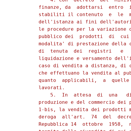
          finanze, da  adottarsi  entro  i
          stabiliti il contenuto  e  le  m
          dell'istanza ai fini dell'autori
          le procedure per la variazione d
          pubblico dei  prodotti  di  cui 
          modalita' di prestazione della c
          di  tenuta  dei  registri   e   
          liquidazione e versamento dell'i
          caso di vendita a distanza, di c
          che effettuano la vendita al pub
          quanto  applicabili,  a  quelle 
          lavorati. 

              5.  In  attesa  di  una   di
          produzione e del commercio dei p
          1-bis, la vendita dei prodotti m
          deroga  all'art.  74  del  decre
          Repubblica 14  ottobre  1958,  n