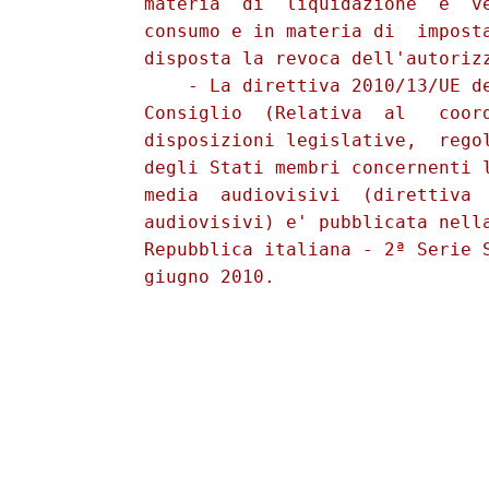
          materia  di  liquidazione  e  ve
          consumo e in materia di  imposta
          disposta la revoca dell'autorizz
              - La direttiva 2010/13/UE de
          Consiglio  (Relativa  al   coord
          disposizioni legislative,  regol
          degli Stati membri concernenti l
          media  audiovisivi  (direttiva  
          audiovisivi) e' pubblicata nella
          Repubblica italiana - 2ª Serie S