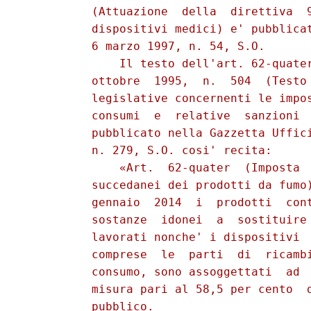
          (Attuazione  della  direttiva  9
          dispositivi medici) e' pubblicat
          6 marzo 1997, n. 54, S.O. 

              Il testo dell'art. 62-quater
          ottobre  1995,  n.  504  (Testo 
          legislative concernenti le impos
          consumi  e  relative  sanzioni  
          pubblicato nella Gazzetta Uffici
          n. 279, S.O. cosi' recita: 

              «Art.  62-quater  (Imposta  
          succedanei dei prodotti da fumo)
          gennaio  2014  i  prodotti  cont
          sostanze  idonei  a  sostituire 
          lavorati nonche' i dispositivi  
          comprese  le  parti  di  ricambi
          consumo, sono assoggettati  ad  
          misura pari al 58,5 per cento  d
          pubblico. 
