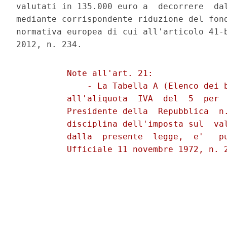
valutati in 135.000 euro a  decorrere  dal
mediante corrispondente riduzione del fond
normativa europea di cui all'articolo 41-b
          Note all'art. 21: 

              - La Tabella A (Elenco dei b
          all'aliquota  IVA  del  5  per  
          Presidente della  Repubblica  n.
          disciplina dell'imposta sul  val
          dalla  presente  legge,  e'   pu