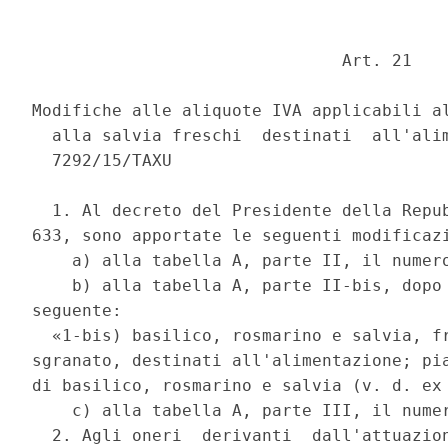
                               Art. 21 

Modifiche alle aliquote IVA applicabili al
  alla salvia freschi  destinati  all'alim
  7292/15/TAXU 

  1. Al decreto del Presidente della Repub
633, sono apportate le seguenti modificazi
    a) alla tabella A, parte II, il numero
    b) alla tabella A, parte II-bis, dopo 
seguente: 

  «1-bis) basilico, rosmarino e salvia, fr
sgranato, destinati all'alimentazione; pia
di basilico, rosmarino e salvia (v. d. ex 
    c) alla tabella A, parte III, il numer
  2. Agli oneri  derivanti  dall'attuazion