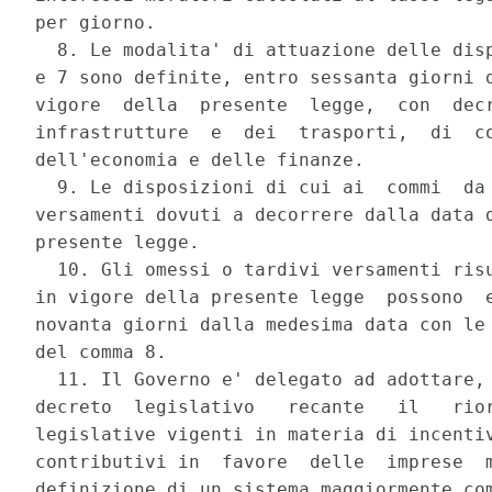
per giorno. 

  8. Le modalita' di attuazione delle disp
e 7 sono definite, entro sessanta giorni d
vigore  della  presente  legge,  con  decr
infrastrutture  e  dei  trasporti,  di  co
dell'economia e delle finanze. 

  9. Le disposizioni di cui ai  commi  da 
versamenti dovuti a decorrere dalla data d
presente legge. 

  10. Gli omessi o tardivi versamenti risu
in vigore della presente legge  possono  e
novanta giorni dalla medesima data con le 
del comma 8. 

  11. Il Governo e' delegato ad adottare, 
decreto  legislativo   recante   il   rior
legislative vigenti in materia di incentiv
contributivi in  favore  delle  imprese  m
definizione di un sistema maggiormente com