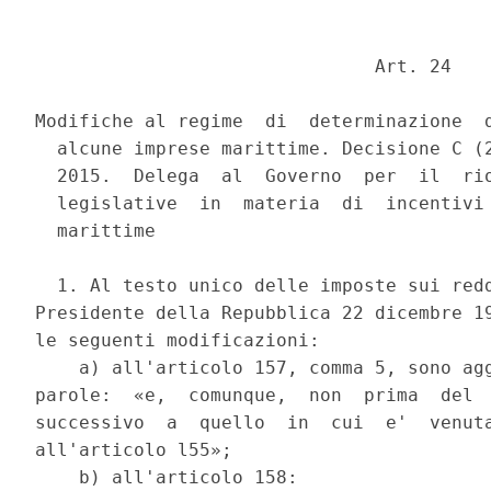
                               Art. 24 

Modifiche al regime  di  determinazione  d
  alcune imprese marittime. Decisione C (2
  2015.  Delega  al  Governo  per  il  rio
  legislative  in  materia  di  incentivi 
  marittime 

  1. Al testo unico delle imposte sui redd
Presidente della Repubblica 22 dicembre 19
le seguenti modificazioni: 

    a) all'articolo 157, comma 5, sono agg
parole:  «e,  comunque,  non  prima  del  
successivo  a  quello  in  cui  e'  venuta
all'articolo l55»; 

    b) all'articolo 158: 
