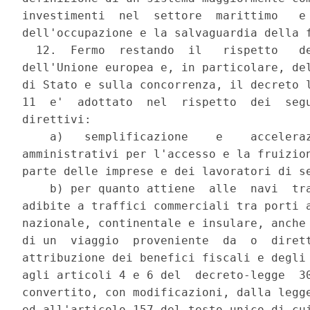
investimenti  nel  settore  marittimo   e 
dell'occupazione e la salvaguardia della f
  12.  Fermo  restando  il   rispetto   de
dell'Unione europea e, in particolare, del
di Stato e sulla concorrenza, il decreto l
11  e'  adottato  nel  rispetto  dei  segu
direttivi: 

    a)   semplificazione    e    acceleraz
amministrativi per l'accesso e la fruizion
parte delle imprese e dei lavoratori di se
    b) per quanto attiene  alle  navi  tra
adibite a traffici commerciali tra porti a
nazionale, continentale e insulare, anche 
di un  viaggio  proveniente  da  o  dirett
attribuzione dei benefici fiscali e degli 
agli articoli 4 e 6 del  decreto-legge  30
convertito, con modificazioni, dalla legge
ed all'articolo 157 del testo unico di cui