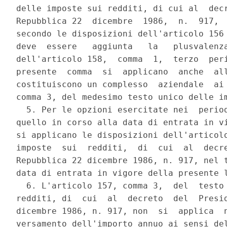
delle imposte sui redditi, di cui al  decr
Repubblica 22  dicembre  1986,  n.  917,  
secondo le disposizioni dell'articolo 156 
deve  essere   aggiunta   la   plusvalenza
dell'articolo 158,  comma  1,  terzo  peri
presente  comma  si  applicano  anche  all
costituiscono un complesso  aziendale  ai 
comma 3, del medesimo testo unico delle im
  5. Per le opzioni esercitate nei  period
quello in corso alla data di entrata in vi
si applicano le disposizioni dell'articolo
imposte  sui  redditi,  di  cui  al  decre
Repubblica 22 dicembre 1986, n. 917, nel t
data di entrata in vigore della presente l
  6. L'articolo 157, comma 3,  del  testo 
redditi, di  cui  al  decreto  del  Presid
dicembre 1986, n. 917, non  si  applica  n
versamento dell'importo annuo ai sensi del