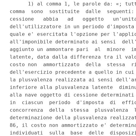
      1) al comma 1, le parole da: «; tutt
comma  sono  sostituite  dalle  seguenti: 
cessione   abbia   ad   oggetto   un'unita
dell'utilizzatore in un periodo d'imposta 
quale e' esercitata l'opzione per l'applic
all'imponibile determinato ai sensi  dell'
aggiunto un ammontare pari  al  minore  im
latente, data dalla differenza tra il valo
costo non  ammortizzato  della  stessa  ri
dell'esercizio precedente a quello in cui 
la plusvalenza realizzata ai sensi dell'ar
inferiore alla plusvalenza latente  diminu
alla nave oggetto di cessione determinati 
in  ciascun  periodo  d'imposta  di  effic
concorrenza  della  stessa  plusvalenza  l
determinazione della plusvalenza realizzat
86, il costo non ammortizzato e' determina
individuati  sulla  base  delle  disposizi