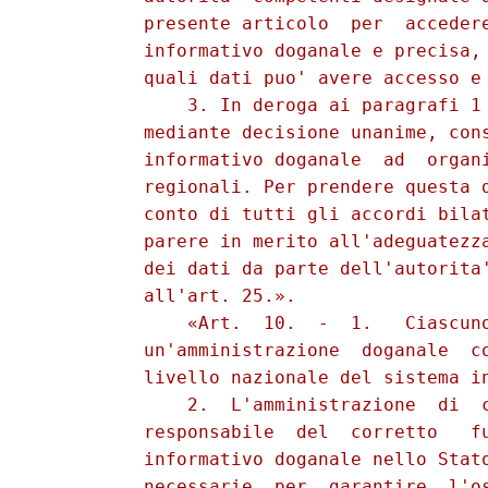
          presente articolo  per  accedere
          informativo doganale e precisa, 
          quali dati puo' avere accesso e 
              3. In deroga ai paragrafi 1 
          mediante decisione unanime, cons
          informativo doganale  ad  organi
          regionali. Per prendere questa d
          conto di tutti gli accordi bilat
          parere in merito all'adeguatezza
          dei dati da parte dell'autorita'
          all'art. 25.». 

              «Art.  10.  -  1.   Ciascuno
          un'amministrazione  doganale  co
          livello nazionale del sistema in
              2.  L'amministrazione  di  c
          responsabile  del  corretto   fu
          informativo doganale nello Stato
          necessarie  per  garantire  l'os