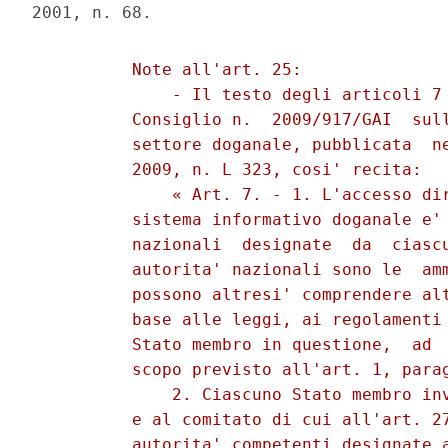
          Note all'art. 25: 

              - Il testo degli articoli 7 
          Consiglio n.  2009/917/GAI  sull
          settore doganale, pubblicata  ne
          2009, n. L 323, cosi' recita: 

              « Art. 7. - 1. L'accesso dir
          sistema informativo doganale e' 
          nazionali  designate  da  ciascu
          autorita' nazionali sono le  amm
          possono altresi' comprendere alt
          base alle leggi, ai regolamenti 
          Stato membro in questione,  ad  
          scopo previsto all'art. 1, parag
              2. Ciascuno Stato membro inv
          e al comitato di cui all'art. 27
          autorita' competenti designate a