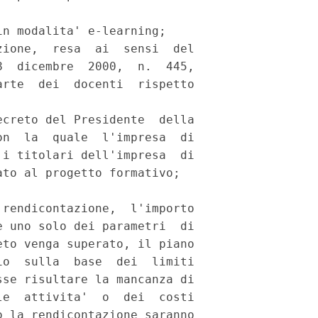
n modalita' e-learning; 

ione,  resa  ai  sensi  del

  dicembre  2000,  n.  445,

rte  dei  docenti  rispetto

creto del Presidente  della

n  la  quale  l'impresa  di

i titolari dell'impresa  di

to al progetto formativo; 

rendicontazione,  l'importo

 uno solo dei parametri  di

to venga superato, il piano

o  sulla  base  dei  limiti

se risultare la mancanza di

e  attivita'  o  dei  costi

 la rendicontazione saranno
