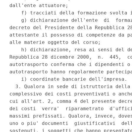
dall'ente attuatore; 

    f) tracciati della formazione svolta i
    g) dichiarazione dell'ente  di  formaz
decreto del Presidente della Repubblica 28
attestante il possesso di competenze da pa
alle materie oggetto del corso; 

    h) dichiarazione, resa ai sensi del de
Repubblica 28 dicembre 2000,  n.  445,  co
autotrasporto conferma che i dipendenti o 
autotrasporto hanno regolarmente partecipa
    i) coordinate bancarie dell'impresa. 

  3. Qualora in sede di istruttoria della 
complessivo dei costi preventivati o anche
cui all'art. 2, comma 4 del presente decre
dei costi  verra'  riparametrato  d'uffici
massimi prefissati. Qualora, invece, doves
uno o piu' documenti  giustificativi  dell
sostenuti, i soggetti che hanno presentato