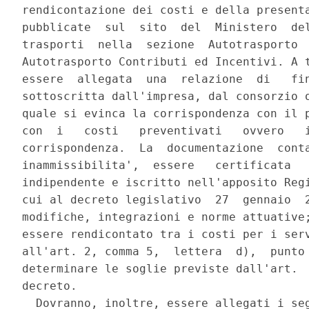
rendicontazione dei costi e della presenta
pubblicate  sul  sito  del  Ministero  del
trasporti  nella  sezione  Autotrasporto  
Autotrasporto Contributi ed Incentivi. A t
essere  allegata  una  relazione  di   fin
sottoscritta dall'impresa, dal consorzio o
quale si evinca la corrispondenza con il p
con  i   costi   preventivati   ovvero   i
corrispondenza.  La  documentazione  conta
inammissibilita',  essere   certificata   
indipendente e iscritto nell'apposito Regi
cui al decreto legislativo  27  gennaio  2
modifiche, integrazioni e norme attuative;
essere rendicontato tra i costi per i serv
all'art. 2, comma 5,  lettera  d),  punto 
determinare le soglie previste dall'art.  
decreto. 

  Dovranno, inoltre, essere allegati i seg