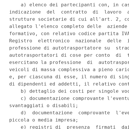
    a) elenco dei partecipanti con, in cas
indicazione  del  contratto  di  lavoro  a
strutture societarie di cui all'art. 2, co
allegato l'elenco completo delle  aziende 
formativo, con relativo codice partita IVA
Registro  elettronico  nazionale  delle  i
professione di autotrasportatore su  strad
autotrasportatori di cose per conto  di  t
esercitano la professione  di  autotraspor
veicoli di massa complessiva a pieno caric
e, per ciascuna di esse, il numero di sing
di dipendenti ed addetti, il relativo cont
    b) dettaglio dei costi per singole voc
    c) documentazione comprovante l'eventu
svantaggiati o disabili; 

    d)  documentazione  comprovante  l'eve
piccola o media impresa; 

    e) registri di  presenza  firmati  dai