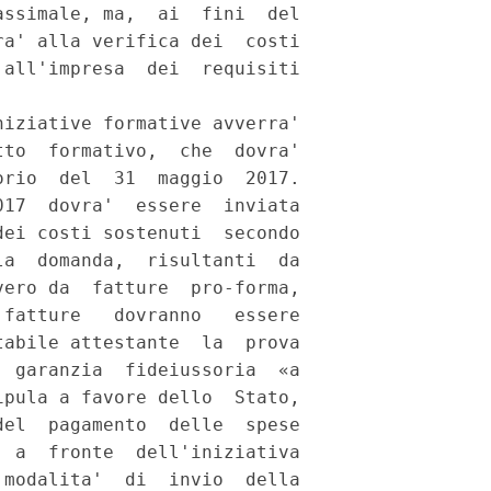
ssimale, ma,  ai  fini  del

a' alla verifica dei  costi

all'impresa  dei  requisiti

iziative formative avverra'

to  formativo,  che  dovra'

rio  del  31  maggio  2017.

17  dovra'  essere  inviata

ei costi sostenuti  secondo

a  domanda,  risultanti  da

ero da  fatture  pro-forma,

fatture   dovranno   essere

abile attestante  la  prova

 garanzia  fideiussoria  «a

pula a favore dello  Stato,

el  pagamento  delle  spese

 a  fronte  dell'iniziativa

modalita'  di  invio  della
