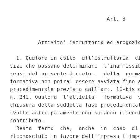
                               Art. 3 

         Attivita' istruttoria ed erogazio
  1. Qualora in esito  all'istruttoria  di
vizi che possano determinare  l'inammissib
sensi del presente decreto e  della  norma
formativa non potra' essere avviata fino a
procedimentale prevista dall'art. 10-bis d
n. 241. Qualora  l'attivita'  formativa  v
chiusura della suddetta fase procedimental
svolte anticipatamente non saranno ritenut
contributo. 

  Resta  fermo  che,  anche  in  caso  di 
riconosciuto in favore dell'impresa l'impo