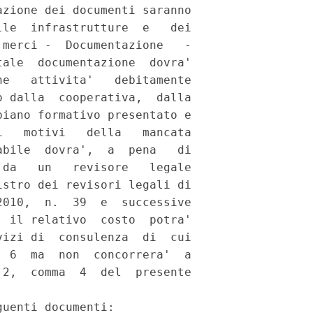
zione dei documenti saranno

le  infrastrutture  e   dei

merci -  Documentazione   -

ale  documentazione  dovra'

e   attivita'   debitamente

 dalla  cooperativa,  dalla

iano formativo presentato e

   motivi   della   mancata

bile  dovra',  a  pena   di

da   un   revisore   legale

stro dei revisori legali di

010,  n.  39  e  successive

 il relativo  costo  potra'

izi di  consulenza  di  cui

 6  ma  non  concorrera'  a

2,  comma  4  del  presente

uenti documenti: 
