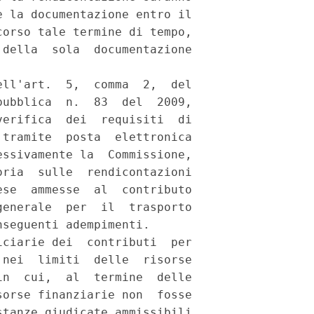
 la documentazione entro il

orso tale termine di tempo,

della  sola  documentazione

ll'art.  5,  comma  2,  del

ubblica  n.  83  del  2009,

erifica  dei  requisiti  di

tramite  posta  elettronica

ssivamente la  Commissione,

ria  sulle  rendicontazioni

se  ammesse  al  contributo

enerale  per  il  trasporto

seguenti adempimenti. 

ciarie dei  contributi  per

nei  limiti  delle  risorse

n  cui,  al  termine  delle

orse finanziarie non  fosse

tanze giudicate ammissibili
