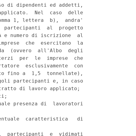
o di dipendenti ed addetti,

pplicato.  Nel  caso  delle

mma 1, lettera  b),  andra'

 partecipanti  al  progetto

 e numero di iscrizione  al

mprese  che  esercitano  la

a  (ovvero  all'Albo  degli

erzi  per  le  imprese  che

tatore  esclusivamente  con

o fino a  1,5  tonnellate),

oli partecipanti e, in caso

ratto di lavoro applicato; 

i; 

ale presenza di  lavoratori

ntuale  caratteristica   di

  partecipanti  e  vidimati
