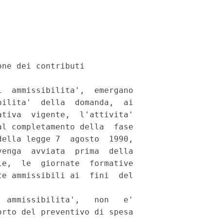
ne dei contributi 

  ammissibilita',  emergano

ilita'  della  domanda,  ai

tiva  vigente,  l'attivita'

l completamento della  fase

ella legge 7  agosto  1990,

enga  avviata  prima  della

e,  le  giornate  formative

e ammissibili ai  fini  del

 ammissibilita',   non   e'

rto del preventivo di spesa
