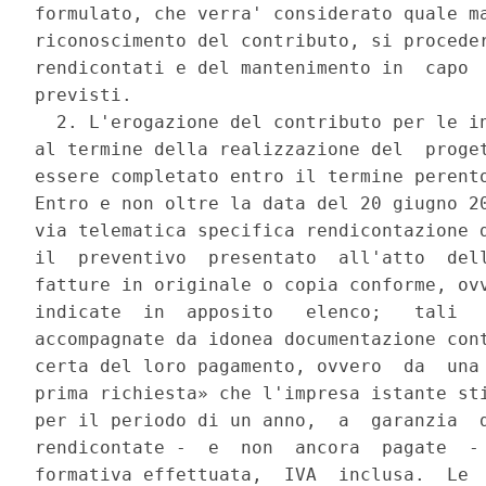
formulato, che verra' considerato quale ma
riconoscimento del contributo, si proceder
rendicontati e del mantenimento in  capo  
previsti. 

  2. L'erogazione del contributo per le in
al termine della realizzazione del  proget
essere completato entro il termine perento
Entro e non oltre la data del 20 giugno 20
via telematica specifica rendicontazione d
il  preventivo  presentato  all'atto  dell
fatture in originale o copia conforme, ovv
indicate  in  apposito   elenco;   tali   
accompagnate da idonea documentazione cont
certa del loro pagamento, ovvero  da  una 
prima richiesta» che l'impresa istante sti
per il periodo di un anno,  a  garanzia  d
rendicontate -  e  non  ancora  pagate  - 
formativa effettuata,  IVA  inclusa.  Le  