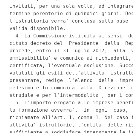
invitati, per una sola volta, ad integrare
termine perentorio di quindici giorni. Dec
l'istruttoria verra' conclusa sulla base  
valida disponibile. 

  4. La Commissione istituita ai sensi  de
citato decreto del  Presidente  della  Rep
procede, entro il 31 luglio 2017,  alla  v
ammissibilita' e comunica ai richiedenti, 
certificata, l'eventuale esclusione. Succe
valutati gli esiti dell'attivita' istrutto
presentate, redige  l'elenco  delle  impre
medesimo e lo comunica  alla  Direzione  g
stradale e per l'intermodalita', per i con
  5. L'importo erogato alle imprese benefi
la formazione avverra',  in  ogni  caso,  
richiamate all'art. 1, comma 1. Nel caso i
attivita' istruttorie, l'entita' delle ris
sufficiente a soddisfare interamente le is