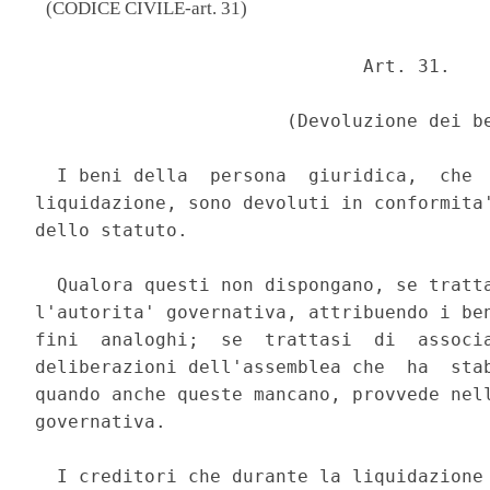
(CODICE CIVILE-art. 31)
                              Art. 31. 

                       (Devoluzione dei be
  I beni della  persona  giuridica,  che  
liquidazione, sono devoluti in conformita'
dello statuto. 

  Qualora questi non dispongano, se tratta
l'autorita' governativa, attribuendo i ben
fini  analoghi;  se  trattasi  di  associa
deliberazioni dell'assemblea che  ha  stab
quando anche queste mancano, provvede nell
governativa. 

  I creditori che durante la liquidazione 