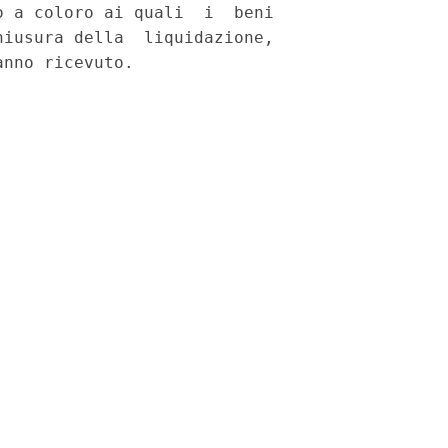
 a coloro ai quali  i  beni

iusura della  liquidazione,

nno ricevuto. 
