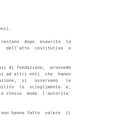
ni). 

restano  dopo  esaurita  la

  dell'atto  costitutivo  o

si di fondazione,  provvede

i ad altri enti  che  hanno

zione,  si   osservano   le

ilito  lo  scioglimento  e,

o stesso  modo  l'autorita'

non hanno fatto  valere  il
