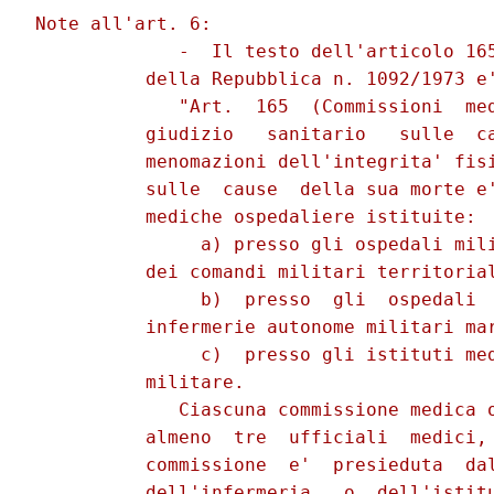
Note all'art. 6:

             -  Il testo dell'articolo 165
          della Repubblica n. 1092/1973 e'
             "Art.  165  (Commissioni  med
          giudizio   sanitario   sulle  ca
          menomazioni dell'integrita' fisi
          sulle  cause  della sua morte e'
          mediche ospedaliere istituite:

               a) presso gli ospedali mili
          dei comandi militari territorial
               b)  presso  gli  ospedali  
          infermerie autonome militari mar
               c)  presso gli istituti med
          militare.

             Ciascuna commissione medica o
          almeno  tre  ufficiali  medici, 
          commissione  e'  presieduta  dal
          dell'infermeria   o  dell'istitu