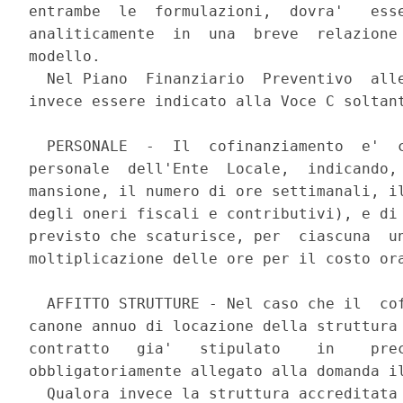
entrambe  le  formulazioni,  dovra'   esse
analiticamente  in  una  breve  relazione 
modello. 

  Nel Piano  Finanziario  Preventivo  alle
invece essere indicato alla Voce C soltant
  PERSONALE  -  Il  cofinanziamento  e'  c
personale  dell'Ente  Locale,  indicando, 
mansione, il numero di ore settimanali, il
degli oneri fiscali e contributivi), e di 
previsto che scaturisce, per  ciascuna  un
moltiplicazione delle ore per il costo ora
  AFFITTO STRUTTURE - Nel caso che il  cof
canone annuo di locazione della struttura 
contratto   gia'   stipulato    in    prec
obbligatoriamente allegato alla domanda il
  Qualora invece la struttura accreditata 