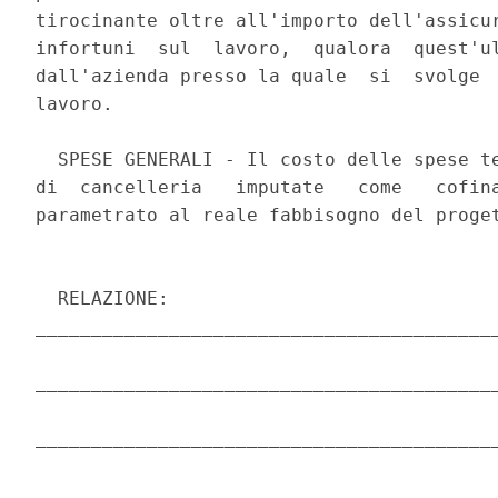
tirocinante oltre all'importo dell'assicur
infortuni  sul  lavoro,  qualora  quest'ul
dall'azienda presso la quale  si  svolge  
lavoro. 

  SPESE GENERALI - Il costo delle spese te
di  cancelleria   imputate   come   cofina
parametrato al reale fabbisogno del proget
  RELAZIONE:

__________________________________________
__________________________________________
__________________________________________
__________________________________________