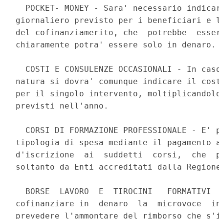
  POCKET- MONEY - Sara' necessario indicar
giornaliero previsto per i beneficiari e l
del cofinanziamerito, che  potrebbe  esser
chiaramente potra' essere solo in denaro. 
  COSTI E CONSULENZE OCCASIONALI - In caso
natura si dovra' comunque indicare il cost
per il singolo intervento, moltiplicandolo
previsti nell'anno. 

  CORSI DI FORMAZIONE PROFESSIONALE - E' p
tipologia di spesa mediante il pagamento a
d'iscrizione  ai  suddetti  corsi,  che  p
soltanto da Enti accreditati dalla Regione
  BORSE  LAVORO  E  TIROCINI   FORMATIVI  
cofinanziare in  denaro  la  microvoce  in
prevedere l'ammontare del rimborso che s'i