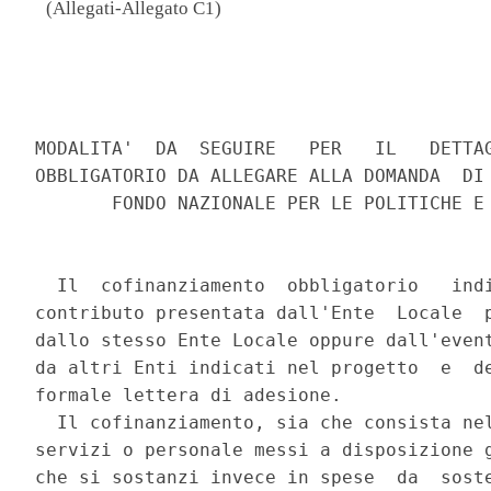
(Allegati-Allegato C1)
                                          
MODALITA'  DA  SEGUIRE   PER   IL   DETTAG
OBBLIGATORIO DA ALLEGARE ALLA DOMANDA  DI 
       FONDO NAZIONALE PER LE POLITICHE E 
  Il  cofinanziamento  obbligatorio   indi
contributo presentata dall'Ente  Locale  p
dallo stesso Ente Locale oppure dall'event
da altri Enti indicati nel progetto  e  de
formale lettera di adesione. 

  Il cofinanziamento, sia che consista nel
servizi o personale messi a disposizione g
che si sostanzi invece in spese  da  soste