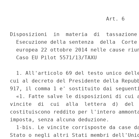
                               Art. 6 

Disposizioni  in  materia  di  tassazione 
  Esecuzione della sentenza  della  Corte 
  europea 22 ottobre 2014 nelle cause riun
  Caso EU Pilot 5571/13/TAXU 

  1. All'articolo 69 del testo unico delle
cui al decreto del Presidente della Repubb
917, il comma 1 e' sostituito dai seguenti
  «1. Fatte salve le disposizioni di cui a
vincite  di  cui  alla  lettera  d)  del  
costituiscono reddito per l'intero ammonta
imposta, senza alcuna deduzione. 

  1-bis. Le vincite corrisposte da case da
Stato o negli altri Stati membri dell'Unio