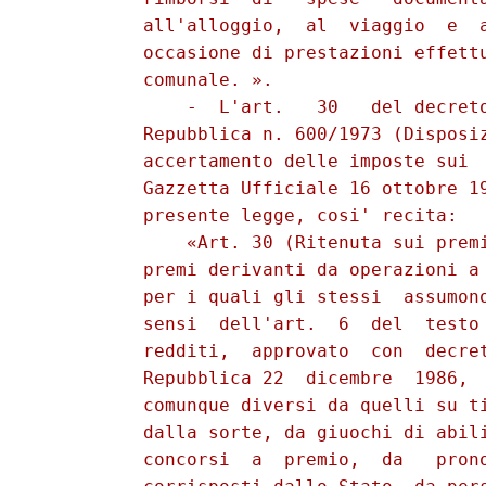
          all'alloggio,  al  viaggio  e  a
          occasione di prestazioni effettu
          comunale. ». 

              -  L'art.   30   del decreto
          Repubblica n. 600/1973 (Disposiz
          accertamento delle imposte sui  
          Gazzetta Ufficiale 16 ottobre 19
          presente legge, cosi' recita: 

              «Art. 30 (Ritenuta sui premi
          premi derivanti da operazioni a 
          per i quali gli stessi  assumono
          sensi  dell'art.  6  del  testo 
          redditi,  approvato  con  decret
          Repubblica 22  dicembre  1986,  
          comunque diversi da quelli su ti
          dalla sorte, da giuochi di abili
          concorsi  a  premio,  da   prono