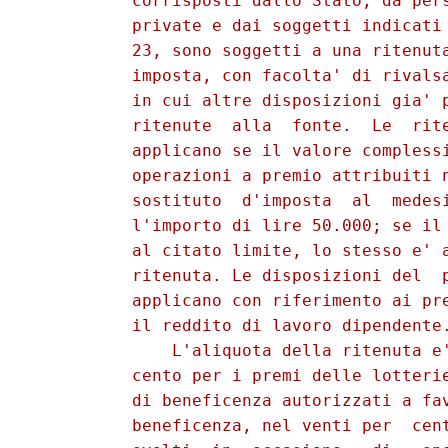
          corrisposti dallo Stato, da pers
          private e dai soggetti indicati 
          23, sono soggetti a una ritenuta
          imposta, con facolta' di rivalsa
          in cui altre disposizioni gia' p
          ritenute  alla  fonte.  Le  rite
          applicano se il valore complessi
          operazioni a premio attribuiti n
          sostituto  d'imposta  al  medesi
          l'importo di lire 50.000; se il 
          al citato limite, lo stesso e' a
          ritenuta. Le disposizioni del  p
          applicano con riferimento ai pre
          il reddito di lavoro dipendente.
              L'aliquota della ritenuta e'
          cento per i premi delle lotterie
          di beneficenza autorizzati a fav
          beneficenza, nel venti per  cent