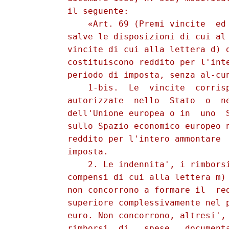
          il seguente: 

              «Art. 69 (Premi vincite  ed 
          salve le disposizioni di cui al 
          vincite di cui alla lettera d) d
          costituiscono reddito per l'inte
          periodo di imposta, senza al-cun
              1-bis.  Le  vincite  corrisp
          autorizzate  nello  Stato  o  ne
          dell'Unione europea o in  uno  S
          sullo Spazio economico europeo n
          reddito per l'intero ammontare  
          imposta. 

              2. Le indennita', i rimborsi
          compensi di cui alla lettera m) 
          non concorrono a formare il  red
          superiore complessivamente nel p
          euro. Non concorrono, altresi', 
          rimborsi  di   spese   documenta