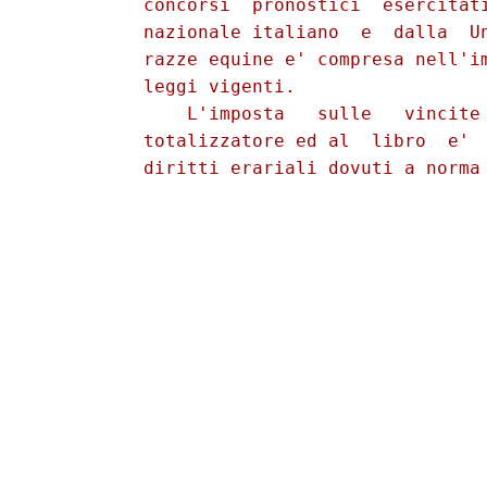
          concorsi  pronostici  esercitati
          nazionale italiano  e  dalla  Un
          razze equine e' compresa nell'im
          leggi vigenti. 

              L'imposta   sulle   vincite 
          totalizzatore ed al  libro  e'  