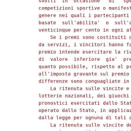
          svolti  in  occasione   di   spe
          competizioni sportive o manifest
          genere nei quali i partecipanti 
          basate  sull'abilita'  o  sull'a
          venticinque per cento in ogni al
              Se i premi sono costituiti d
          da servizi, i vincitori hanno fa
          premio intende esercitare la riv
          di  valore  inferiore  gia'  pre
          quanto possibile, rispetto al pr
          all'imposta gravante sul premio 
          differenze sono conguagliate in 
              La ritenuta sulle vincite e 
          lotterie nazionali, dei giuochi 
          pronostici esercitati dallo Stat
          operato dallo Stato, in applicaz
          dalla legge per ognuna di tali a
              La ritenuta sulle vincite de