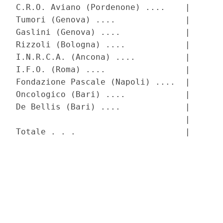
C.R.O. Aviano (Pordenone) ....    |       
Tumori (Genova) ....              |       
Gaslini (Genova) ....             |       
Rizzoli (Bologna) ....            |       
I.N.R.C.A. (Ancona) ....          |       
I.F.O. (Roma) ....                |       
Fondazione Pascale (Napoli) ....  |       
Oncologico (Bari) ....            |       
De Bellis (Bari) ....             |       
                                  |       