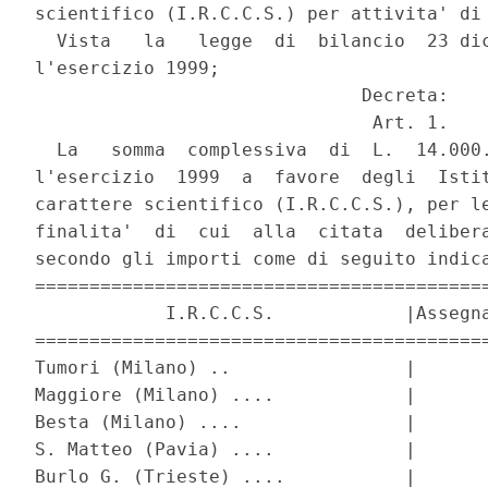
scientifico (I.R.C.C.S.) per attivita' di 
  Vista   la   legge  di  bilancio  23 dic
l'esercizio 1999;

                              Decreta:

                               Art. 1.

  La   somma  complessiva  di  L.  14.000.
l'esercizio  1999  a  favore  degli  Istit
carattere scientifico (I.R.C.C.S.), per le
finalita'  di  cui  alla  citata  delibera
secondo gli importi come di seguito indica
==========================================
            I.R.C.C.S.            |Assegna
==========================================
Tumori (Milano) ..                |       
Maggiore (Milano) ....            |       
Besta (Milano) ....               |       
S. Matteo (Pavia) ....            |       
Burlo G. (Trieste) ....           |       