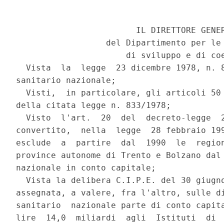
                        IL DIRETTORE GENER
                  del Dipartimento per le 
                      di sviluppo e di coe
  Vista  la  legge  23 dicembre 1978, n. 8
sanitario nazionale;

  Visti,  in particolare, gli articoli 50 
della citata legge n. 833/1978;

  Visto  l'art.  20  del  decreto-legge  2
convertito,  nella  legge  28 febbraio 199
esclude  a  partire  dal  1990  le  region
province autonome di Trento e Bolzano dal 
nazionale in conto capitale;

  Vista la delibera C.I.P.E. del 30 giugno
assegnata, a valere, fra l'altro, sulle di
sanitario  nazionale parte di conto capita
lire  14,0  miliardi  agli  Istituti  di  