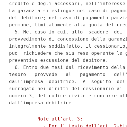
credito e degli accessori, nell'interesse 
La garanzia si estingue nel caso di pagame
del debitore; nel caso di pagamento parzia
permane, limitatamente alla quota del cred
  5. Nel caso in cui, allo  scadere  dei  
provvedimento di concessione della garanzi
integralmente soddisfatto, il cessionario,
puo' richiedere che sia resa operante la g
preventiva escussione del debitore. 

  6. Entro due mesi dal ricevimento della 
tesoro   provvede   al   pagamento   dell'
dall'impresa  debitrice.  A  seguito  del 
surrogato nei diritti del cessionario ai  
numero 3, del codice civile e concorre all
          Note all'art. 3: 

            - Per il testo dell'art. 2-bis