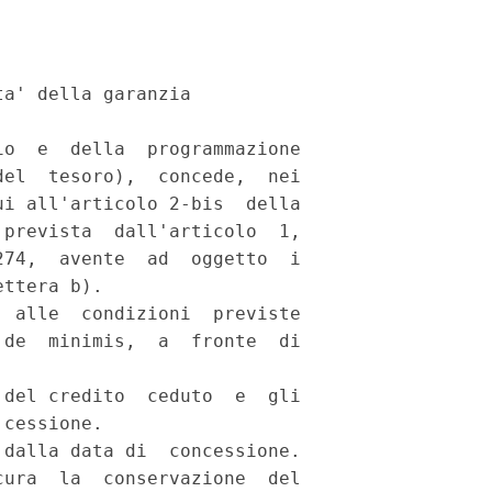
a' della garanzia 

o  e  della  programmazione

el  tesoro),  concede,  nei

i all'articolo 2-bis  della

prevista  dall'articolo  1,

74,  avente  ad  oggetto  i

ttera b). 

 alle  condizioni  previste

de  minimis,  a  fronte  di

del credito  ceduto  e  gli

cessione. 

dalla data di  concessione.

ura  la  conservazione  del
