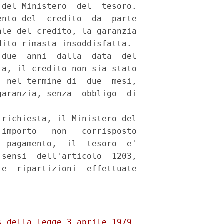
del Ministero  del  tesoro.

nto del  credito  da  parte

le del credito, la garanzia

ito rimasta insoddisfatta. 

due  anni  dalla  data  del

a, il credito non sia stato

 nel termine di  due  mesi,

aranzia, senza  obbligo  di

richiesta, il Ministero del

importo   non   corrisposto

 pagamento,  il  tesoro  e'

sensi  dell'articolo  1203,

e  ripartizioni  effettuate

 della legge 3 aprile 1979,
