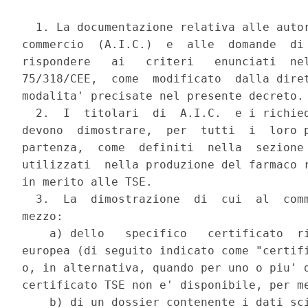
  1. La documentazione relativa alle autor
commercio  (A.I.C.)  e  alle  domande  di 
rispondere   ai   criteri   enunciati  nel
75/318/CEE,  come  modificato  dalla diret
modalita' precisate nel presente decreto.

  2.  I  titolari  di  A.I.C.  e i richied
devono  dimostrare,  per  tutti  i  loro p
partenza,  come  definiti  nella  sezione 
utilizzati  nella produzione del farmaco r
in merito alle TSE.

  3.  La  dimostrazione  di  cui  al  comm
mezzo:

    a) dello   specifico   certificato  ri
europea (di seguito indicato come "certifi
o, in alternativa, quando per uno o piu' d
certificato TSE non e' disponibile, per me
    b) di un dossier contenente i dati sci