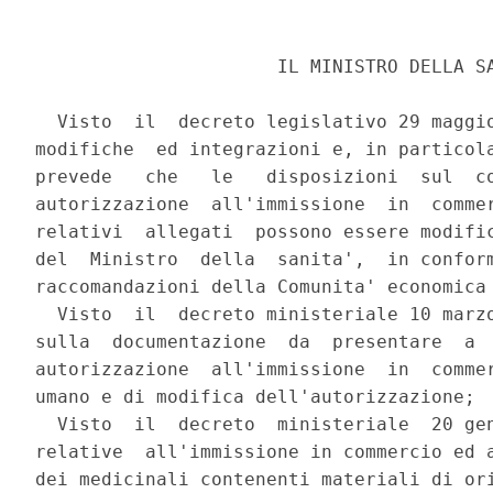
                      IL MINISTRO DELLA SA
  Visto  il  decreto legislativo 29 maggio
modifiche  ed integrazioni e, in particola
prevede   che   le   disposizioni  sul  co
autorizzazione  all'immissione  in  commer
relativi  allegati  possono essere modific
del  Ministro  della  sanita',  in conform
raccomandazioni della Comunita' economica 
  Visto  il  decreto ministeriale 10 marzo
sulla  documentazione  da  presentare  a  
autorizzazione  all'immissione  in  commer
umano e di modifica dell'autorizzazione;

  Visto  il  decreto  ministeriale  20 gen
relative  all'immissione in commercio ed a
dei medicinali contenenti materiali di ori