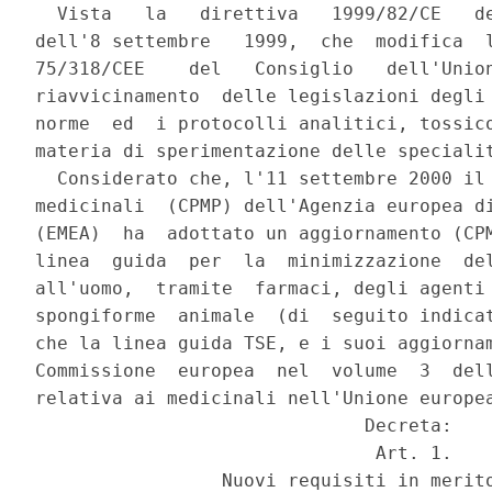
  Vista   la   direttiva   1999/82/CE   de
dell'8 settembre   1999,  che  modifica  l
75/318/CEE    del   Consiglio   dell'Union
riavvicinamento  delle legislazioni degli 
norme  ed  i protocolli analitici, tossico
materia di sperimentazione delle specialit
  Considerato che, l'11 settembre 2000 il 
medicinali  (CPMP) dell'Agenzia europea di
(EMEA)  ha  adottato un aggiornamento (CPM
linea  guida  per  la  minimizzazione  del
all'uomo,  tramite  farmaci, degli agenti 
spongiforme  animale  (di  seguito indicat
che la linea guida TSE, e i suoi aggiornam
Commissione  europea  nel  volume  3  dell
relativa ai medicinali nell'Unione europea
                              Decreta:

                               Art. 1.

                 Nuovi requisiti in merito