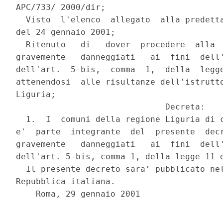
APC/733/ 2000/dir;

  Visto  l'elenco  allegato  alla predetta
del 24 gennaio 2001;

  Ritenuto   di   dover  procedere  alla  
gravemente   danneggiati   ai  fini  dell'
dell'art.  5-bis,  comma  1,  della  legge
attenendosi  alle risultanze dell'istrutto
Liguria;

                              Decreta:

  1.  I  comuni della regione Liguria di c
e'  parte  integrante  del  presente  decr
gravemente   danneggiati   ai  fini  dell'
dell'art. 5-bis, comma 1, della legge 11 d
  Il presente decreto sara' pubblicato nel
Repubblica italiana.

    Roma, 29 gennaio 2001
