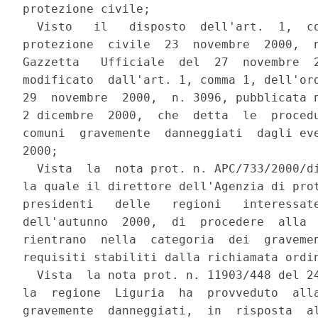
protezione civile;

  Visto   il   disposto  dell'art.  1,  co
protezione  civile  23  novembre  2000,  n
Gazzetta   Ufficiale  del  27  novembre  2
modificato  dall'art. 1, comma 1, dell'ord
29  novembre  2000,  n. 3096, pubblicata n
2 dicembre  2000,  che  detta  le  procedu
comuni  gravemente  danneggiati  dagli eve
2000;

  Vista  la  nota prot. n. APC/733/2000/di
la quale il direttore dell'Agenzia di prot
presidenti   delle   regioni   interessate
dell'autunno  2000,  di  procedere  alla  
rientrano  nella  categoria  dei  gravemen
requisiti stabiliti dalla richiamata ordin
  Vista  la nota prot. n. 11903/448 del 24
la  regione  Liguria  ha  provveduto  alla
gravemente  danneggiati,  in  risposta  al