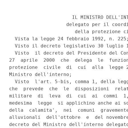
                      IL MINISTRO DELL'INT
                    delegato per il coordi
                       della protezione ci
  Vista la legge 24 febbraio 1992, n. 225;
  Visto il decreto legislativo 30 luglio 1
  Visto  il decreto del Presidente del Con
27  aprile  2000  che  delega  le  funzion
protezione  civile  di  cui  alla  legge 2
Ministro dell'interno;

  Visto  l'art. 5-bis, comma 1, della legg
che  prevede  che  le  disposizioni  relat
militare  di  leva  di  cui  ai  commi  1,
medesima  legge  si applichino anche ai so
della  calamita',  nei  comuni  gravemente
alluvionali  dell'ottobre  e  del novembre
decreto del Ministro dell'interno delegato