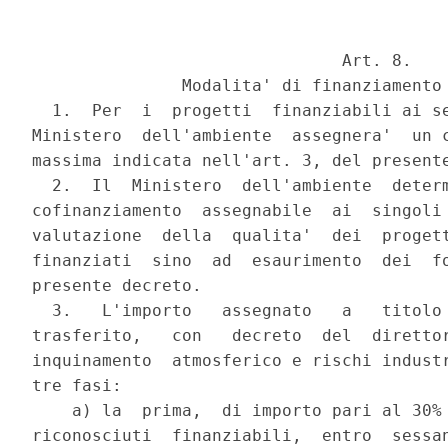
                               Art. 8.

               Modalita' di finanziamento 
  1.  Per  i  progetti  finanziabili ai se
Ministero  dell'ambiente  assegnera'  un c
massima indicata nell'art. 3, del presente
  2.  Il  Ministero  dell'ambiente  determ
cofinanziamento  assegnabile  ai  singoli 
valutazione  della  qualita'  dei  progett
finanziati  sino  ad  esaurimento  dei  fo
presente decreto.

  3.   L'importo   assegnato   a   titolo 
trasferito,   con   decreto  del  direttor
inquinamento  atmosferico e rischi industr
tre fasi:

    a) la  prima,  di importo pari al 30% 
riconosciuti  finanziabili,  entro  sessan