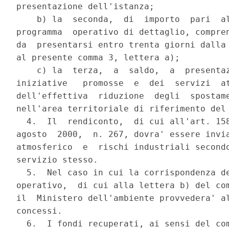
presentazione dell'istanza;

    b) la  seconda,  di  importo  pari  al
programma  operativo di dettaglio, compren
da  presentarsi entro trenta giorni dalla 
al presente comma 3, lettera a);

    c) la  terza,  a  saldo,  a  presentaz
iniziative   promosse  e  dei  servizi  at
dell'effettiva  riduzione  degli  spostame
nell'area territoriale di riferimento del 
  4.  Il  rendiconto,  di cui all'art. 158
agosto  2000,  n. 267, dovra' essere invia
atmosferico  e  rischi industriali secondo
servizio stesso.

  5.  Nel caso in cui la corrispondenza de
operativo,  di cui alla lettera b) del com
il  Ministero dell'ambiente provvedera' al
concessi.

  6.  I fondi recuperati, ai sensi del com