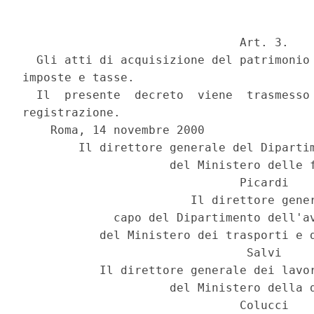
                               Art. 3.

  Gli atti di acquisizione del patrimonio 
imposte e tasse.

  Il  presente  decreto  viene  trasmesso 
registrazione.

    Roma, 14 novembre 2000

        Il direttore generale del Dipartim
                     del Ministero delle f
                               Picardi

                        Il direttore gener
             capo del Dipartimento dell'av
           del Ministero dei trasporti e d
                                Salvi

           Il direttore generale dei lavor
                     del Ministero della d
                               Colucci
