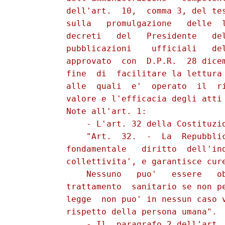
          dell'art.  10,  comma 3, del tes
          sulla   promulgazione   delle  l
          decreti   del   Presidente   del
          pubblicazioni    ufficiali   del
          approvato  con  D.P.R.  28 dicem
          fine  di  facilitare la lettura 
          alle  quali  e'  operato  il  ri
          valore e l'efficacia degli atti 
          Note all'art. 1:

              - L'art. 32 della Costituzio
              "Art.  32.  -  La  Repubblic
          fondamentale   diritto  dell'ind
          collettivita', e garantisce cure
              Nessuno   puo'   essere   ob
          trattamento  sanitario se non pe
          legge  non puo' in nessun caso v
          rispetto della persona umana".

              - Il  paragrafo 2 dell'art. 