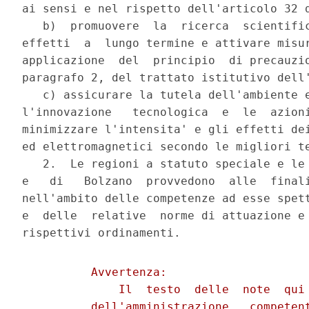
ai sensi e nel rispetto dell'articolo 32 d
   b)  promuovere  la  ricerca  scientific
effetti  a  lungo termine e attivare misur
applicazione  del  principio  di precauzio
paragrafo 2, del trattato istitutivo dell'
   c) assicurare la tutela dell'ambiente e
l'innovazione   tecnologica  e  le  azioni
minimizzare l'intensita' e gli effetti dei
ed elettromagnetici secondo le migliori te
   2.  Le regioni a statuto speciale e le 
e   di   Bolzano  provvedono  alle  finali
nell'ambito delle competenze ad esse spett
e  delle  relative  norme di attuazione e 
          Avvertenza:

              Il  testo  delle  note  qui 
          dell'amministrazione   competent