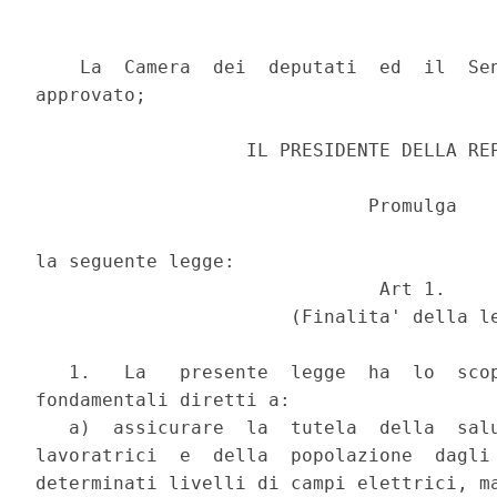
    La  Camera  dei  deputati  ed  il  Sen
approvato;

                   IL PRESIDENTE DELLA REP
                              Promulga

la seguente legge:

                               Art 1.

                       (Finalita' della le
   1.   La   presente  legge  ha  lo  scop
fondamentali diretti a:

   a)  assicurare  la  tutela  della  salu
lavoratrici  e  della  popolazione  dagli 
determinati livelli di campi elettrici, ma