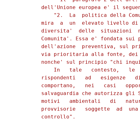
          dell'Unione europea e' il seguen
              "2.  La  politica della Comu
          mira  a  un  elevato livello di 
          diversita'  delle  situazioni  n
          Comunita'. Essa e' fondata sui p
          dell'azione  preventiva, sul pri
          via prioritaria alla fonte, dei 
          nonche' sul principio "chi inqui
              In   tale   contesto,   le  
          rispondenti   ad   esigenze   di
          comportano,   nei   casi   oppor
          salvaguardia che autorizza gli S
          motivi   ambientali   di   natur
          provvisorie   soggette  ad  una 