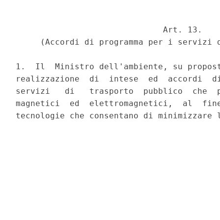
                              Art. 13.

     (Accordi di programma per i servizi d
1.  Il  Ministro dell'ambiente, su propost
realizzazione  di  intese  ed  accordi  di
servizi   di   trasporto  pubblico  che  p
magnetici  ed  elettromagnetici,  al  fine