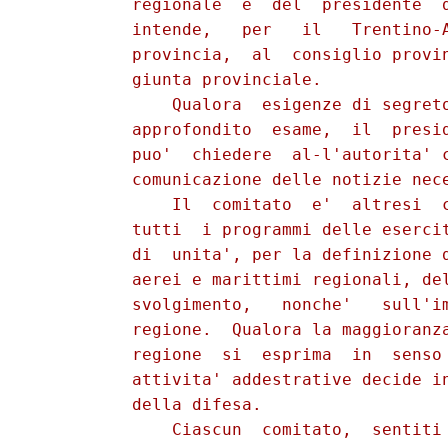
          regionale  e  del  presidente  d
          intende,   per   il   Trentino-A
          provincia,  al  consiglio provin
          giunta provinciale.

              Qualora  esigenze di segreto
          approfondito  esame,  il  presid
          puo'  chiedere  al-l'autorita' c
          comunicazione delle notizie nece
              Il  comitato  e'  altresi  c
          tutti  i programmi delle esercit
          di  unita', per la definizione d
          aerei e marittimi regionali, del
          svolgimento,   nonche'   sull'im
          regione.  Qualora la maggioranza
          regione  si  esprima  in  senso 
          attivita' addestrative decide in
          della difesa.

              Ciascun  comitato,  sentiti 