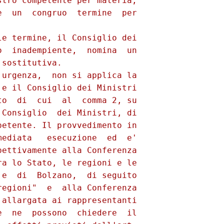
tro competente per materia,

  un  congruo  termine  per

e termine, il Consiglio dei

  inadempiente,  nomina  un

sostitutiva.

urgenza,  non si applica la

e il Consiglio dei Ministri

o  di  cui  al  comma 2, su

Consiglio  dei Ministri, di

etente. Il provvedimento in

ediata   esecuzione  ed  e'

ettivamente alla Conferenza

a lo Stato, le regioni e le

e  di  Bolzano,  di seguito

egioni"  e  alla Conferenza

allargata ai rappresentanti

  ne  possono  chiedere  il
