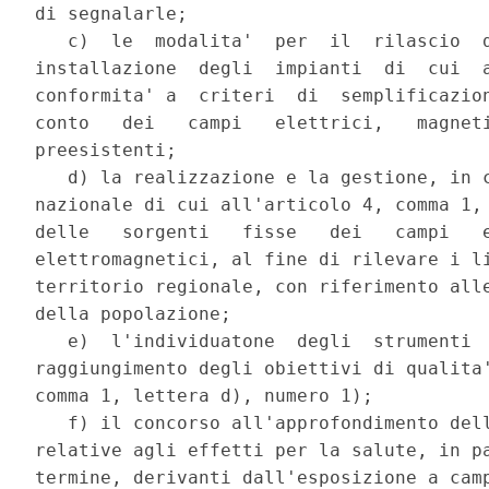
di segnalarle; 

   c)  le  modalita'  per  il  rilascio  d
installazione  degli  impianti  di  cui  a
conformita' a  criteri  di  semplificazion
conto   dei   campi   elettrici,   magneti
preesistenti; 

   d) la realizzazione e la gestione, in c
nazionale di cui all'articolo 4, comma 1, 
delle   sorgenti   fisse   dei   campi   e
elettromagnetici, al fine di rilevare i li
territorio regionale, con riferimento alle
della popolazione; 

   e)  l'individuatone  degli  strumenti  
raggiungimento degli obiettivi di qualita'
comma 1, lettera d), numero 1); 

   f) il concorso all'approfondimento dell
relative agli effetti per la salute, in pa
termine, derivanti dall'esposizione a camp