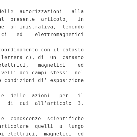
elle  autorizzazioni   alla

l  presente  articolo,   in

e  amministrativa,  tenendo

ci   ed    elettromagnetici

oordinamento con il catasto

lettera c), di  un  catasto

lettrici,   magnetici    ed

velli dei campi stessi  nel

 condizioni di' esposizione

e  delle  azioni   per   il

  di  cui  all'articolo  3,

e  conoscenze  scientifiche

rticolare  quelli  a  lungo

i elettrici,  magnetici  ed
