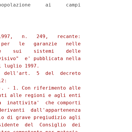
opolazione     ai     campi

997,   n.   249,   recante:

per   le   garanzie   nelle

    sui    sistemi    delle

isivo"  e' pubblicata nella

 luglio 1997.

 dell'art.  5  del  decreto

2:

. - 1. Con riferimento alle

ti alle regioni e agli enti

  inattivita'  che comporti

erivanti  dall'appartenenza

o di grave pregiudizio agli

idente  del  Consiglio  dei
