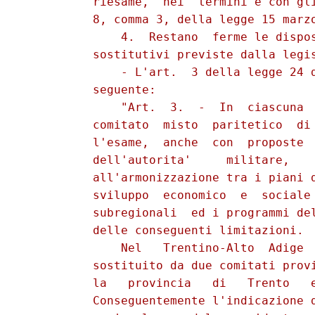
          riesame,  nei  termini e con gli
          8, comma 3, della legge 15 marzo
              4.  Restano  ferme le dispos
          sostitutivi previste dalla legis
              - L'art.  3 della legge 24 d
          seguente:

              "Art.  3.  -  In  ciascuna  
          comitato  misto  paritetico  di 
          l'esame,  anche  con  proposte  
          dell'autorita'     militare,    
          all'armonizzazione tra i piani d
          sviluppo  economico  e  sociale 
          subregionali  ed i programmi del
          delle conseguenti limitazioni.

              Nel   Trentino-Alto  Adige  
          sostituito da due comitati provi
          la   provincia   di   Trento   e
          Conseguentemente l'indicazione d