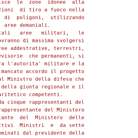
sce  le  zone  idonee  alla

ioni  di tiro a fuoco nella

 di  poligoni,  utilizzando

 aree demaniali.

ali   aree   militari,   le

vranno di massima svolgersi

ee addestrative, terrestri,

visorie  che permanenti, si

a l'autorita' militare e la

mancato accordo il progetto

l Ministro della difesa che

della giunta regionale e il

ritetico competenti.

a cinque rappresentanti del

appresentante del Ministero

ante  del  Ministero  delle

tivi  Ministri  e  da sette

minati dal presidente della
