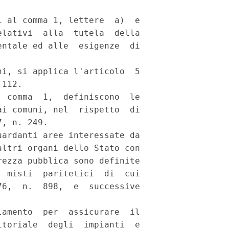
 al comma 1, lettere  a)  e

lativi  alla  tutela  della

ntale ed alle  esigenze  di

i, si applica l'articolo  5

112. 

 comma  1,  definiscono  le

i comuni, nel  rispetto  di

, n. 249. 

ardanti aree interessate da

ltri organi dello Stato con

ezza pubblica sono definite

 misti  paritetici  di  cui

6,  n.  898,  e  successive

amento  per  assicurare  il

toriale  degli  impianti  e
