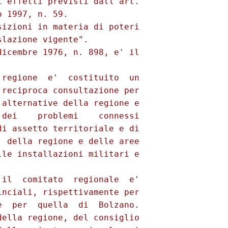
 effetti previsti dall'art.

 1997, n. 59.

izioni in materia di poteri

lazione vigente".

icembre 1976, n. 898, e' il

regione  e'  costituito  un

reciproca consultazione per

alternative della regione e

dei    problemi    connessi

i assetto territoriale e di

 della regione e delle aree

le installazioni militari e

il  comitato  regionale  e'

nciali, rispettivamente per

  per  quella  di  Bolzano.

ella regione, del consiglio
