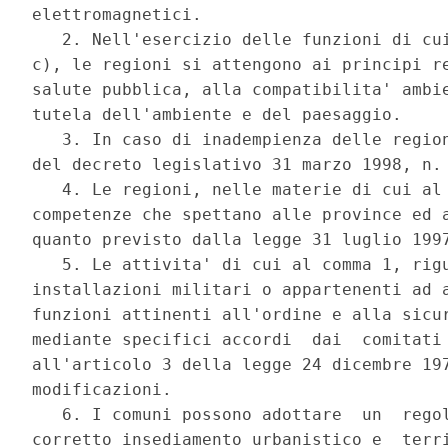
elettromagnetici. 

   2. Nell'esercizio delle funzioni di cui
c), le regioni si attengono ai principi re
salute pubblica, alla compatibilita' ambie
tutela dell'ambiente e del paesaggio. 

   3. In caso di inadempienza delle region
del decreto legislativo 31 marzo 1998, n. 
   4. Le regioni, nelle materie di cui al 
competenze che spettano alle province ed a
quanto previsto dalla legge 31 luglio 1997
   5. Le attivita' di cui al comma 1, rigu
installazioni militari o appartenenti ad a
funzioni attinenti all'ordine e alla sicur
mediante specifici accordi  dai  comitati 
all'articolo 3 della legge 24 dicembre 197
modificazioni. 

   6. I comuni possono adottare  un  regol
corretto insediamento urbanistico e  terri