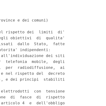
ovince e dei comuni) 

l rispetto dei  limiti  di'

gli obiettivi  di  qualita'

ssati  dallo  Stato,  fatte

torita' indipendenti: 

all'individuazione dei siti

  telefonia  mobile,  degli

  per  radiodiffusione,  ai

e nel rispetto del  decreto

, e dei principi  stabiliti

elettrodotti  con  tensione

ne  di  fasce  di  rispetto

articolo 4  e  dell'obbligo
