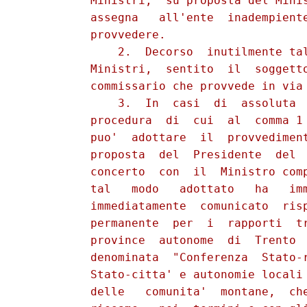
          Ministri,  su proposta del Minis
          assegna   all'ente  inadempiente
          provvedere.

              2.  Decorso  inutilmente tal
          Ministri,  sentito  il  soggetto
          commissario che provvede in via 
              3.  In  casi  di  assoluta  
          procedura  di  cui  al  comma 1 
          puo'  adottare  il  provvediment
          proposta  del  Presidente  del  
          concerto  con  il  Ministro comp
          tal   modo   adottato   ha   imm
          immediatamente  comunicato  risp
          permanente  per  i  rapporti  tr
          province  autonome  di  Trento  
          denominata  "Conferenza  Stato-r
          Stato-citta' e autonomie locali 
          delle   comunita'  montane,  che