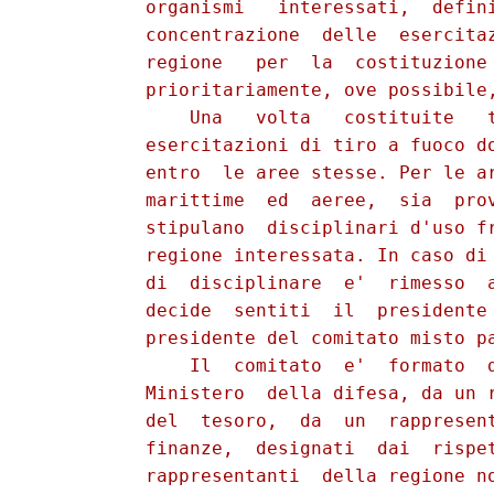
          organismi   interessati,  defini
          concentrazione  delle  esercitaz
          regione   per  la  costituzione 
          prioritariamente, ove possibile,
              Una   volta   costituite   t
          esercitazioni di tiro a fuoco do
          entro  le aree stesse. Per le ar
          marittime  ed  aeree,  sia  prov
          stipulano  disciplinari d'uso fr
          regione interessata. In caso di 
          di  disciplinare  e'  rimesso  a
          decide  sentiti  il  presidente 
          presidente del comitato misto pa
              Il  comitato  e'  formato  d
          Ministero  della difesa, da un r
          del  tesoro,  da  un  rappresent
          finanze,  designati  dai  rispet
          rappresentanti  della regione no