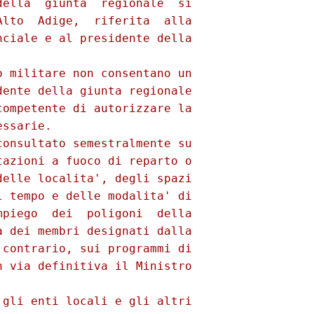
ella  giunta  regionale  si

lto  Adige,  riferita  alla

ciale e al presidente della

 militare non consentano un

ente della giunta regionale

ompetente di autorizzare la

ssarie.

onsultato semestralmente su

azioni a fuoco di reparto o

elle localita', degli spazi

 tempo e delle modalita' di

piego  dei  poligoni  della

 dei membri designati dalla

contrario, sui programmi di

 via definitiva il Ministro

gli enti locali e gli altri
