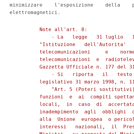
minimizzare    l'esposizione    della    p
          Note all'art. 8:

              - La   legge   31 luglio   1
          "Istituzione   dell'Autorita'   
          telecomunicazioni     e    norme
          telecomunicazioni  e  radiotelev
          Gazzetta Ufficiale n. 177 del 31
              - Si   riporta   il   testo 
          legislativo 31 marzo 1998, n. 11
              "Art. 5 (Poteri sostitutivi)
          funzioni  e  ai  compiti spettan
          locali,  in  caso  di  accertata
          inadempimento  agli  obblighi  d
          alla  Unione  europea  o pericol
          interessi   nazionali,  il  Pres