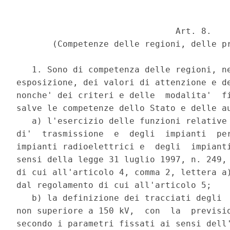
                               Art. 8. 

       (Competenze delle regioni, delle pr
   1. Sono di competenza delle regioni, ne
esposizione, dei valori di attenzione e de
nonche' dei criteri e delle  modalita'  fi
salve le competenze dello Stato e delle au
   a) l'esercizio delle funzioni relative 
di'  trasmissione  e  degli  impianti  per
impianti radioelettrici e  degli  impianti
sensi della legge 31 luglio 1997, n. 249, 
di cui all'articolo 4, comma 2, lettera a)
dal regolamento di cui all'articolo 5; 

   b) la definizione dei tracciati degli  
non superiore a 150 kV,  con  la  previsio
secondo i parametri fissati ai sensi dell'