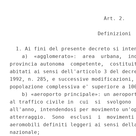
                               Art. 2. 

                             Definizioni 

  1. Ai fini del presente decreto si inten
    a)  «agglomerato»:  area  urbana,  ind
provincia autonoma  competente,  costituit
abitati ai sensi dell'articolo 3 del decre
1992, n. 285, e successive modificazioni, 
popolazione complessiva e' superiore a 100
    b) «aeroporto principale»: un aeroport
al traffico civile in  cui  si  svolgono  
all'anno, intendendosi per movimento un'op
atterraggio.  Sono  esclusi  i  movimenti 
aeromobili definiti leggeri ai sensi della
nazionale; 
