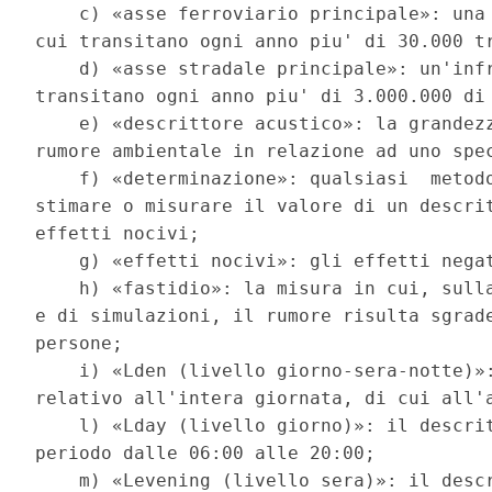
    c) «asse ferroviario principale»: una 
cui transitano ogni anno piu' di 30.000 tr
    d) «asse stradale principale»: un'infr
transitano ogni anno piu' di 3.000.000 di 
    e) «descrittore acustico»: la grandezz
rumore ambientale in relazione ad uno spec
    f) «determinazione»: qualsiasi  metodo
stimare o misurare il valore di un descrit
effetti nocivi; 

    g) «effetti nocivi»: gli effetti negat
    h) «fastidio»: la misura in cui, sulla
e di simulazioni, il rumore risulta sgrade
persone; 

    i) «Lden (livello giorno-sera-notte)»:
relativo all'intera giornata, di cui all'a
    l) «Lday (livello giorno)»: il descrit
periodo dalle 06:00 alle 20:00; 

    m) «Levening (livello sera)»: il descr