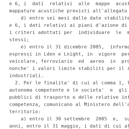
e 6, i  dati  relativi  alle  mappe  acust
mappature acustiche previsti all'allegato 
    d) entro sei mesi dalle date stabilite
e 6, i dati relativi ai piani d'azione di 
i criteri adottati per  individuare  le  m
stessi; 

    e) entro il 31 dicembre 2005,  informa
espressi in Lden e Lnight, in  vigore  per
veicolare, ferroviario  ed  aereo  in  pro
nonche' i valori limite stabiliti per il r
industriali. 

  2. Per le finalita' di cui al comma 1, l
autonoma competente e le societa'  e  gli 
pubblici di trasporto o delle relative inf
competenza, comunicano al Ministero dell'a
territorio: 

    a) entro il 30 settembre  2005  e,  su
anni, entro il 31 maggio, i dati di cui al