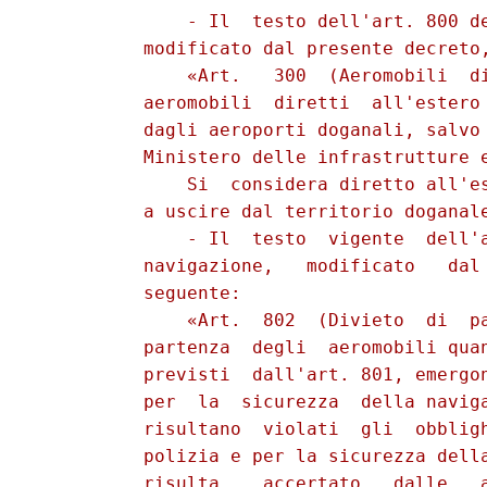
              - Il  testo dell'art. 800 de
          modificato dal presente decreto,
              «Art.   300  (Aeromobili  di
          aeromobili  diretti  all'estero 
          dagli aeroporti doganali, salvo 
          Ministero delle infrastrutture e
              Si  considera diretto all'es
          a uscire dal territorio doganale
              - Il  testo  vigente  dell'a
          navigazione,   modificato   dal 
          seguente:

              «Art.  802  (Divieto  di  pa
          partenza  degli  aeromobili quan
          previsti  dall'art. 801, emergon
          per  la  sicurezza  della naviga
          risultano  violati  gli  obbligh
          polizia e per la sicurezza della
          risulta    accertato   dalle   a