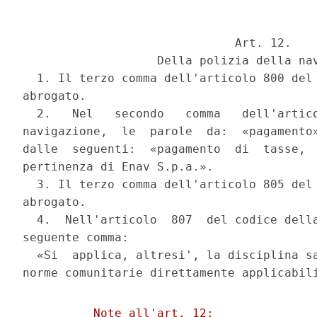
                              Art. 12.

                   Della polizia della nav
  1. Il terzo comma dell'articolo 800 del 
abrogato.

  2.   Nel   secondo   comma   dell'artico
navigazione,  le  parole  da:  «pagamento»
dalle  seguenti:  «pagamento  di  tasse,  
pertinenza di Enav S.p.a.».

  3. Il terzo comma dell'articolo 805 del 
abrogato.

  4.  Nell'articolo  807  del codice della
seguente comma:

  «Si  applica, altresi', la disciplina sa
          Note all'art. 12:
