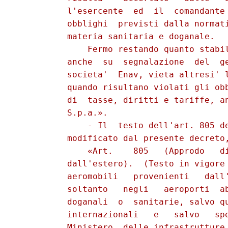
          l'esercente  ed  il  comandante 
          obblighi  previsti dalla normati
          materia sanitaria e doganale.

              Fermo restando quanto stabil
          anche  su  segnalazione  del  ge
          societa'  Enav, vieta altresi' l
          quando risultano violati gli obb
          di  tasse, diritti e tariffe, an
          S.p.a.».

              - Il  testo dell'art. 805 de
          modificato dal presente decreto,
              «Art.    805   (Approdo   di
          dall'estero).  (Testo in vigore 
          aeromobili   provenienti   dall'
          soltanto   negli   aeroporti  ab
          doganali  o  sanitarie, salvo qu
          internazionali   e   salvo   spe
          Ministero  delle infrastrutture 