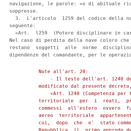
navigazione, le parole: «o di abituale ric
soppresse.

  3.  L'articolo  1259 del codice della na
seguente:

  «Art.  l259  (Potere disciplinare in cas
Nel caso di perdita della nave coloro che 
restano  soggetti  alle  norme  disciplina
          Note all'art. 20:

              - Il testo dell'art. 1240 de
          modificato dal presente decreto,
              «Art. 1240 (Competenza per t
          territoriale  per  i  reati,  pr
          commessi  all'estero  ovvero  fu
          aereo  territoriale  appartenent
          cui,  dopo  che  e'  stato comme
          Repubblica  il  primo approdo de