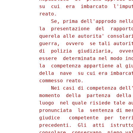
          su  cui  era  imbarcato  l'imput
          reato.

              Se, prima dell'approdo nella
          la  presentazione  del  rapporto
          querela alle autorita' consolari
          guerra,  ovvero  se tali autorit
          di  polizia  giudiziaria,  ovver
          essere  determinata nel modo ind
          la  competenza appartiene al giu
          della  nave  su cui era imbarcat
          commesso reato.

              Nei casi di competenza dell'
          momento  della  partenza  della 
          luogo  nel quale risiede tale au
          pronunciata  la  sentenza di mer
          giudice   competente  per  terri
          precedenti.  Gli  atti  istrutto
          consolare  conservano  pieno val