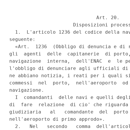
                              Art. 20.

                      Disposizioni process
  1.  L'articolo 1236 del codice della nav
seguente:

  «Art.  1236  (Obbligo di denuncia e di r
gli  agenti  delle  capitanerie  di porto,
navigazione  interna,  dell'ENAC  e  le pe
l'obbligo di denunciare agli ufficiali di 
ne abbiano notizia, i reati per i quali si
commessi  nel  porto,  nell'aeroporto  od 
navigazione.

  I  comandanti  delle navi e quelli degli
di  fare  relazione  di cio' che riguarda 
giudiziaria   al   comandante  del  porto 
nell'aeroporto di primo approdo».

  2.   Nel   secondo   comma  dell'articol